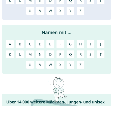
K
L
M
N
O
P
Q
R
S
T
U
V
W
X
Y
Z
Namen mit ...
A
B
C
D
E
F
G
H
I
J
K
L
M
N
O
P
Q
R
S
T
U
V
W
X
Y
Z
Über 14.000 weitere Mädchen-, Jungen- und unisex
Namen haben wir für Dich.