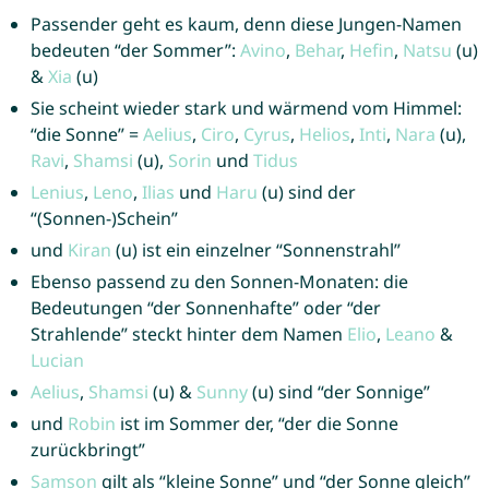
Passender geht es kaum, denn diese Jungen-Namen
bedeuten “der Sommer”:
Avino
,
Behar
,
Hefin
,
Natsu
(u)
&
Xia
(u)
Sie scheint wieder stark und wärmend vom Himmel:
“die Sonne” =
Aelius
,
Ciro
,
Cyrus
,
Helios
,
Inti
,
Nara
(u),
Ravi
,
Shamsi
(u),
Sorin
und
Tidus
Lenius
,
Leno
,
Ilias
und
Haru
(u) sind der
“(Sonnen-)Schein”
und
Kiran
(u) ist ein einzelner “Sonnenstrahl”
Ebenso passend zu den Sonnen-Monaten: die
Bedeutungen “der Sonnenhafte” oder “der
Strahlende” steckt hinter dem Namen
Elio
,
Leano
&
Lucian
Aelius
,
Shamsi
(u) &
Sunny
(u) sind “der Sonnige”
und
Robin
ist im Sommer der, “der die Sonne
zurückbringt”
Samson
gilt als “kleine Sonne” und “der Sonne gleich”