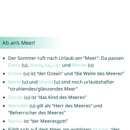
Ab an’s Meer!
Der Sommer ruft nach Urlaub am “Meer”. Da passen
Deniz
(u),
Ismar
,
Kai
,
Llyr
und
Moran
(u)
Ocean
(u) ist “der Ozean” und “die Weite des Meeres”
Merle
(u) und
Muriel
(u) sind noch urlaubshafter
“strahlendes/glänzendes Meer”
Dorian
(u) ist “das Kind des Meeres”
Meredith
(u) gilt als “Herr des Meeres” und
“Beherrscher des Meeres”
Narius
ist “der Meeresgott”
Fühlt sich auf dem Meer am wohlsten:
Marius
, “der