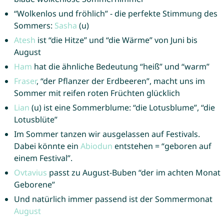
“Wolkenlos und fröhlich” - die perfekte Stimmung des
Sommers:
Sasha
(u)
Atesh
ist “die Hitze” und “die Wärme” von Juni bis
August
Ham
hat die ähnliche Bedeutung “heiß” und “warm”
Fraser
, “der Pflanzer der Erdbeeren”, macht uns im
Sommer mit reifen roten Früchten glücklich
Lian
(u) ist eine Sommerblume: “die Lotusblume”, “die
Lotusblüte”
Im Sommer tanzen wir ausgelassen auf Festivals.
Dabei könnte ein
Abiodun
entstehen = “geboren auf
einem Festival”.
Ovtavius
passt zu August-Buben “der im achten Monat
Geborene”
Und natürlich immer passend ist der Sommermonat
August