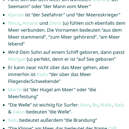
Seemann” oder “der Mann vom Meer”
Kjartan
ist “der Seefahrer” und “der Meereskrieger”
Rinus
,
Amarin
und
Deniz
(u) fühlen sich ebenfalls dem
Meer verbunden. Die Vornamen bedeuten “aus dem
Meer stammend”, “zum Meer gehörend”, “am Meer
lebend”
Wird Dein Sohn auf einem Schiff geboren, dann passt
Morgan
(u) perfekt, denn er ist “auf See geboren”
Er kann zwar nicht über das Meer gehen, aber
immerhin ist
Kaito
“der über das Meer
Fliegende/Schwebende”
Merlin
ist “der Hügel am Meer” oder “die
Meerfestung”
“Die Welle” ist wichtig für Surfer:
Alon
,
Bo
,
Malik
,
Nalu
&
Valon
bedeuten “die Welle”.
Nalu
bedeutet außerdem “die Brandung”
“Die Klippe” am Meer, das bedeutet der Name
Cliff