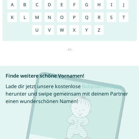
A
B
C
D
E
F
G
H
I
J
K
L
M
N
O
P
Q
R
S
T
U
V
W
X
Y
Z
Finde weitere schöne Vornamen!
Lade dir jetzt unsere kostenlose
Babynamen App
herunter und swipe gemeinsam mit deinem Partner
einen wunderschönen Namen!