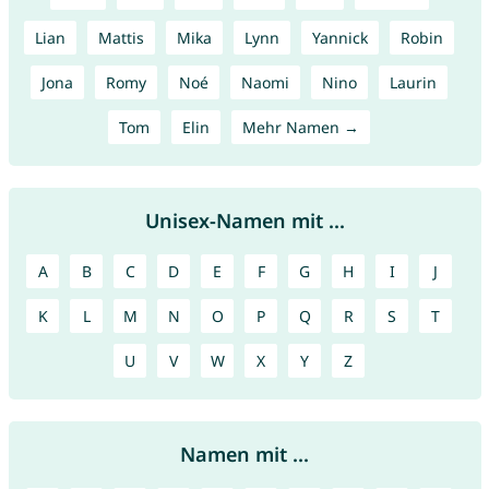
Lian
Mattis
Mika
Lynn
Yannick
Robin
Jona
Romy
Noé
Naomi
Nino
Laurin
Tom
Elin
Mehr Namen →
Unisex-Namen mit ...
A
B
C
D
E
F
G
H
I
J
K
L
M
N
O
P
Q
R
S
T
U
V
W
X
Y
Z
Namen mit ...