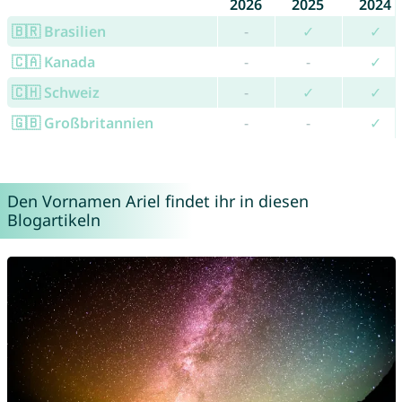
2026
2025
2024
🇧🇷 Brasilien
-
✓
✓
🇨🇦 Kanada
-
-
✓
🇨🇭 Schweiz
-
✓
✓
🇬🇧 Großbritannien
-
-
✓
Den Vornamen Ariel findet ihr in diesen
Blogartikeln