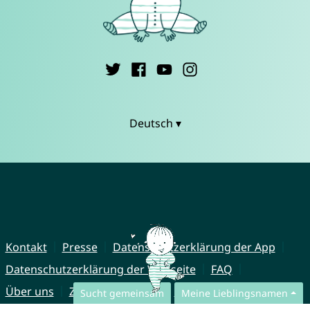
Deutsch ▾
Kontakt
Presse
Datenschutzerklärung der App
Datenschutzerklärung der Webseite
FAQ
Über uns
Zusammenarbeit
Impressum
Sucht gemeinsam
Meine Lieblingsnamen