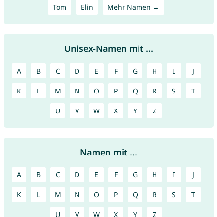
Tom
Elin
Mehr Namen →
Unisex-Namen mit ...
A
B
C
D
E
F
G
H
I
J
K
L
M
N
O
P
Q
R
S
T
U
V
W
X
Y
Z
Namen mit ...
A
B
C
D
E
F
G
H
I
J
K
L
M
N
O
P
Q
R
S
T
U
V
W
X
Y
Z