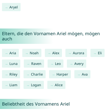
Aryel
Eltern, die den Vornamen Ariel mögen, mögen
auch
Aria
Noah
Alex
Aurora
Eli
Luna
Raven
Leo
Avery
Riley
Charlie
Harper
Ava
Liam
Logan
Alice
Beliebtheit des Vornamens Ariel