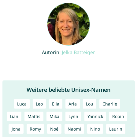
Autorin:
Jelka Batteiger
Weitere beliebte Unisex-Namen
Luca
Leo
Elia
Aria
Lou
Charlie
Lian
Mattis
Mika
Lynn
Yannick
Robin
Jona
Romy
Noé
Naomi
Nino
Laurin