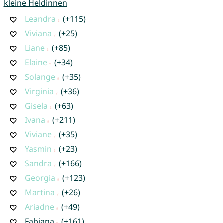
kleine Heldinnen
Leandra
(+115)
Viviana
(+25)
Liane
(+85)
Elaine
(+34)
Solange
(+35)
Virginia
(+36)
Gisela
(+63)
Ivana
(+211)
Viviane
(+35)
Yasmin
(+23)
Sandra
(+166)
Georgia
(+123)
Martina
(+26)
Ariadne
(+49)
Fabiana
(+161)