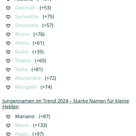
Deborah
(+53)
Samantha
(+75)
Emanuela
(+57)
Bruna
(+76)
Alexia
(+61)
Giulia
(+35)
Thalita
(+65)
Talita
(+81)
Alessandra
(+72)
Morgana
(+74)
Jungennamen im Trend 2024 – Starke Namen für kleine
Helden
Mariano
(+87)
Mario
(+133)
Paulo
(+97)