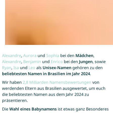
Alexandre
,
Aurora
und
Sophia
bei den
Mädchen
,
Alexandre
,
Benjamin
und
Enrico
bei den
Jungen
, sowie
Ryan
,
Isa
und
Leo
als
Unisex-Namen
gehören zu den
beliebtesten Namen in Brasilien im Jahr 2024
.
Wir haben
2,8 Milliarden Namensbewertungen
von
werdenden Eltern aus Brasilien ausgewertet, um euch
die beliebtesten Namen aus dem Jahr 2024 zu
präsentieren.
Die
Wahl eines Babynamens
ist etwas ganz Besonderes