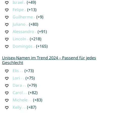
Israel
(+49)
Felipe
(+13)
Guilherme
(+9)
Juliano
(+80)
Alessandro
(+91)
Lincoln
(+218)
Domingos
(+165)
Unisex-Namen im Trend 2024 – Passend für jedes
Geschlecht
Elis
(+73)
Lori
(+75)
Dara
(+79)
Carol
(+82)
Michele
(+83)
Kelly
(+87)