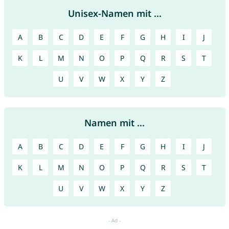
Unisex-Namen mit ...
A
B
C
D
E
F
G
H
I
J
K
L
M
N
O
P
Q
R
S
T
U
V
W
X
Y
Z
Namen mit ...
A
B
C
D
E
F
G
H
I
J
K
L
M
N
O
P
Q
R
S
T
U
V
W
X
Y
Z