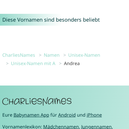
Diese Vornamen sind besonders beliebt
CharliesNames
Namen
Unisex-Namen
Unisex-Namen mit A
Andrea
Eure
Babynamen App
für
Android
und
iPhone
Vornamenlexikon:
Mädchennamen
,
Jungennamen
,