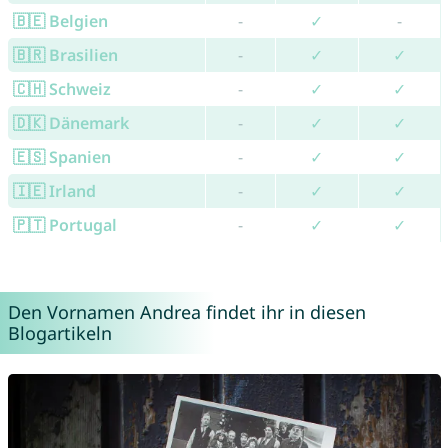
🇧🇪 Belgien
-
✓
-
🇧🇷 Brasilien
-
✓
✓
🇨🇭 Schweiz
-
✓
✓
🇩🇰 Dänemark
-
✓
✓
🇪🇸 Spanien
-
✓
✓
🇮🇪 Irland
-
✓
✓
🇵🇹 Portugal
-
✓
✓
Den Vornamen Andrea findet ihr in diesen
Blogartikeln