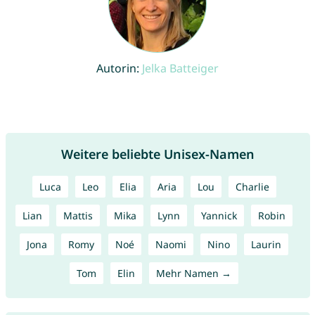
Autorin:
Jelka Batteiger
Weitere beliebte Unisex-Namen
Luca
Leo
Elia
Aria
Lou
Charlie
Lian
Mattis
Mika
Lynn
Yannick
Robin
Jona
Romy
Noé
Naomi
Nino
Laurin
Tom
Elin
Mehr Namen →