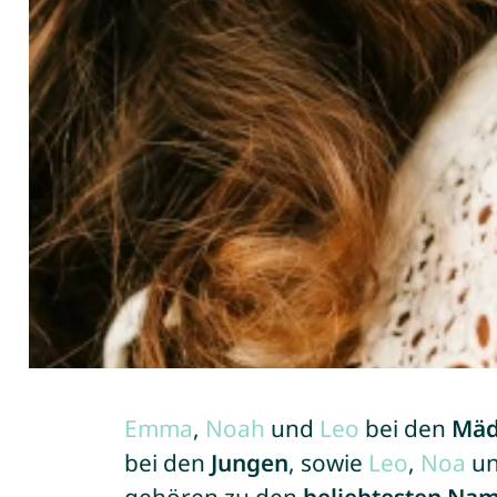
Emma
,
Noah
und
Leo
bei den
Mäd
bei den
Jungen
, sowie
Leo
,
Noa
u