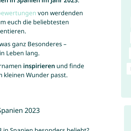
en in Spanien im Jahr 2023
.
sbewertungen
von werdenden
um euch die beliebtesten
entieren.
twas ganz Besonderes –
ein Leben lang.
Vornamen
inspirieren
und finde
m kleinen Wunder passt.
Spanien 2023
 in Spanien besonders beliebt?