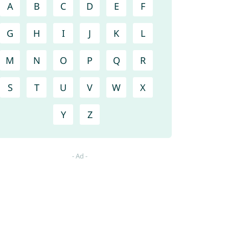
A
B
C
D
E
F
G
H
I
J
K
L
M
N
O
P
Q
R
S
T
U
V
W
X
Y
Z