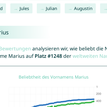
rd
Jules
Julian
Augustin
rius
r Bewertungen
analysieren wir, wie beliebt di
Name Marius auf
Platz #1248
der
weltweiten Na