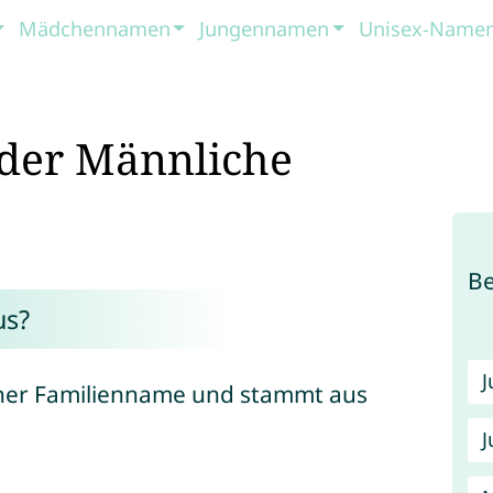
Mädchennamen
Jungennamen
Unisex-Name
der Männliche
B
us?
scher Familienname und stammt aus
J