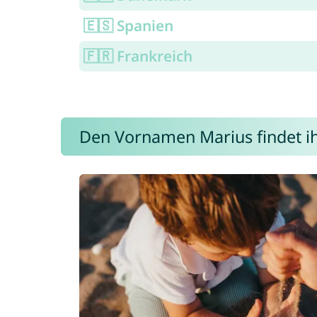
🇪🇸 Spanien
🇫🇷 Frankreich
Den Vornamen Marius findet ihr