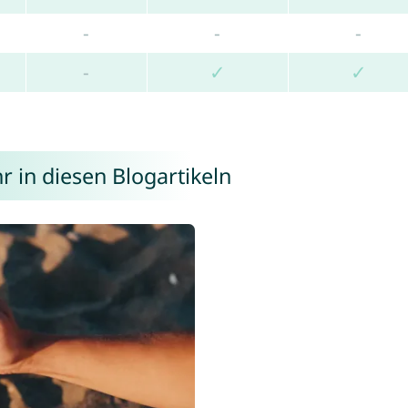
-
-
-
-
✓
✓
 in diesen Blogartikeln