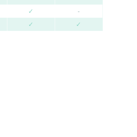
✓
-
✓
✓