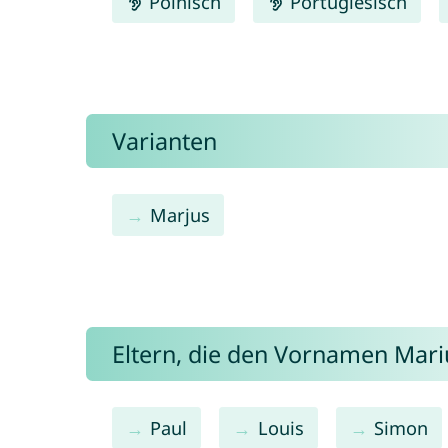
Polnisch
Portugiesisch
Varianten
Marjus
Eltern, die den Vornamen Mar
Paul
Louis
Simon