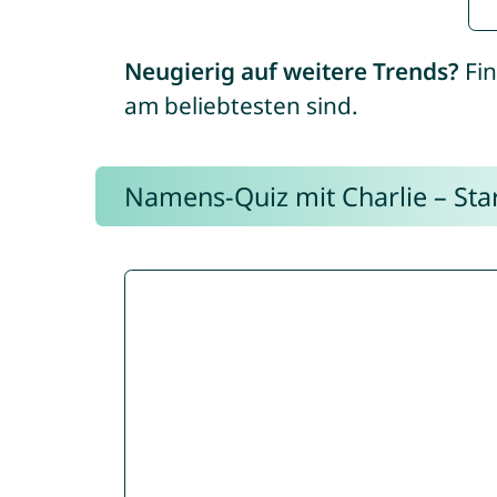
Neugierig auf weitere Trends?
Fin
am beliebtesten sind.
Namens-Quiz mit Charlie – Start