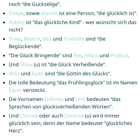
noch “die Gückselige”.
Oseye
, sowie
Marnie
ist eine Person, “die glücklich ist”.
Yukiko
ist “das glückliche Kind” - wer wünscht sich das
nicht?
Trixie
,
Beatrix
,
Bea
und
Trixibelle
sind “die
Beglückende”.
“Die Glück Bringende” sind
Fee
,
Felizia
und
Phylicia
.
Und
Shiva
(u) ist “die Glück Verheißende”.
Ødis
und
Eydís
sind “die Göttin des Glücks”.
Die tolle Bedeutung “das Frühlingsglück” ist im Namen
Eyvor
versteckt.
Die Vornamen
Eufemia
und
Fem
bedeuten “das
Sprechen von glücksverheißenden Worten”.
Und
Dilshad
oder auch
Delshad
(u) wird immer
glücklich sein, denn der Name bedeutet “glückliches
Herz”.