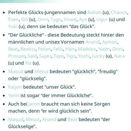
Perfekte Glücks-Jungennamen sind
Bahati
(u),
Chance
,
Even
,
Gill
(u),
Onni
,
Tygo
,
Vinod
,
Ayo
(u),
Ugur
(u) und
Yuki
(u), denn sie bedeuten “das Glück”.
“Der Glückliche” - diese Bedeutung steckt hinter den
männlichen und unisex Vornamen
Anand
,
Ayman
,
Beat
,
Beatus
,
Felian
,
Felix
,
Hani
,
Maddox
,
Naïm
,
Onni
,
Prosper
,
Said
,
Sajan
,
Tayo
,
Tigo
,
Yoshi
,
Lucky
(u),
Nara
(u) und
Xia
(u).
Masud
und
Mesut
bedeuten “glücklich”, “freudig”
oder “glückselig”.
Fatjon
bedeutet “unser Glück”.
Yarin
ist sogar “der immer Glückliche”.
Auch bei
Jaron
braucht man sich keine Sorgen
machen, denn “er wird glücklich sein”.
Masud
,
Mesut
,
Anand
und
Beat
bedeuten “der
Glückselige”.