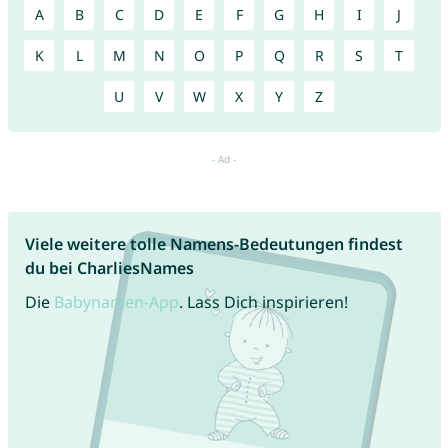
A
B
C
D
E
F
G
H
I
J
K
L
M
N
O
P
Q
R
S
T
U
V
W
X
Y
Z
Viele weitere tolle Namens-Bedeutungen findest
du bei CharliesNames
Die
Babynamen-App
. Lass Dich inspirieren!