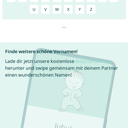
U
V
W
X
Y
Z
Finde weitere schöne Vornamen!
Lade dir jetzt unsere kostenlose
Babynamen App
herunter und swipe gemeinsam mit deinem Partner
einen wunderschönen Namen!