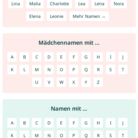
Lina
Malia
Charlotte
Lea
Lena
Nora
Elena
Leonie
Mehr Namen →
Mädchennamen mit ...
A
B
C
D
E
F
G
H
I
J
K
L
M
N
O
P
Q
R
S
T
U
V
W
X
Y
Z
Namen mit ...
A
B
C
D
E
F
G
H
I
J
K
L
M
N
O
P
Q
R
S
T