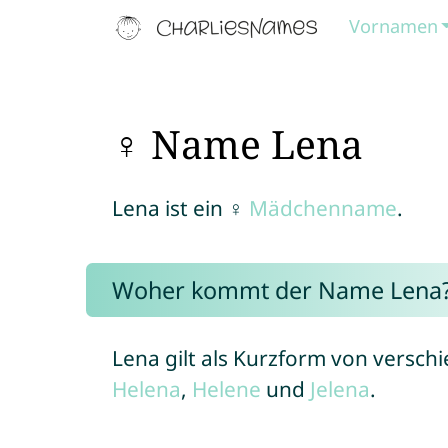
Vornamen
♀ Name Lena
Lena ist ein ♀
Mädchenname
.
Woher kommt der Name Lena
Lena gilt als Kurzform von versc
Helena
,
Helene
und
Jelena
.