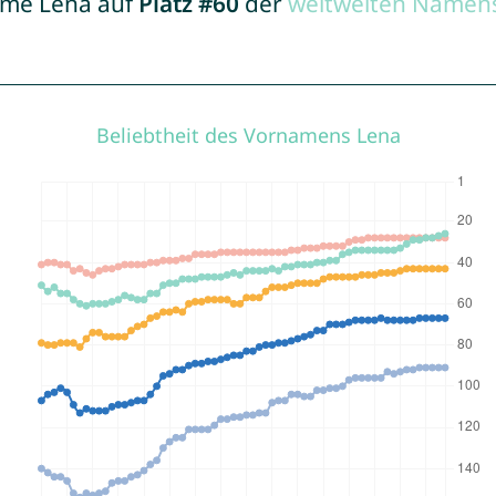
Name Lena auf
Platz #60
der
weltweiten Namens