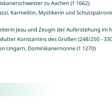
ziskanerschwester zu Aachen († 1662)
zzi, Karmelitin, Mystikerin und Schutzpatroni
eiterin Jesu und Zeugin der Auferstehung im
, Mutter Konstantins des Großen (248/250 - 330
 von Ungarn, Dominikanernonne († 1270)