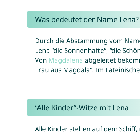
Was bedeutet der Name Lena?
Durch die Abstammung vom Na
Lena “die Sonnenhafte”, “die Schöne
Von
Magdalena
abgeleitet bekom
Frau aus Magdala”. Im Lateinische
“Alle Kinder”-Witze mit Lena
Alle Kinder stehen auf dem Schiff, 