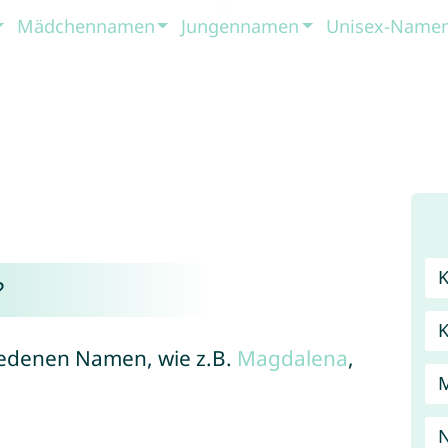
Mädchennamen
Jungennamen
Unisex-Name
?
hiedenen Namen, wie z.B.
Magdalena
,
N