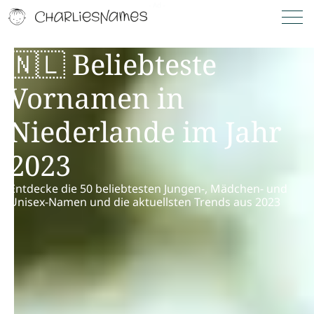
🇳🇱 Beliebteste
Vornamen in
Niederlande im Jahr
2023
Entdecke die 50 beliebtesten Jungen-, Mädchen- und
Unisex-Namen und die aktuellsten Trends aus 2023