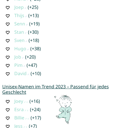
Joep
(+25)
Thijs
(+13)
Senn
(+19)
Stan
(+30)
Sven
(+18)
Hugo
(+38)
Job
(+20)
Pim
(+47)
David
(+10)
Unisex-Namen im Trend 2023 – Passend für jedes
Geschlecht
Joey
(+16)
Esra
(+24)
Billie
(+17)
Jess
(+7)