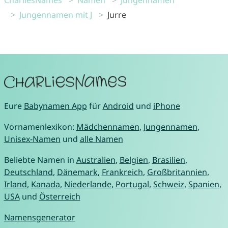
CharliesNames
Namen
Jungennamen
Jungennamen mit J
Jurre
Eure
Babynamen App
für
Android
und
iPhone
Vornamenlexikon:
Mädchennamen
,
Jungennamen
,
Unisex-Namen
und
alle Namen
Beliebte Namen in
Australien
,
Belgien
,
Brasilien
,
Deutschland
,
Dänemark
,
Frankreich
,
Großbritannien
,
Irland
,
Kanada
,
Niederlande
,
Portugal
,
Schweiz
,
Spanien
,
USA
und
Österreich
Namensgenerator