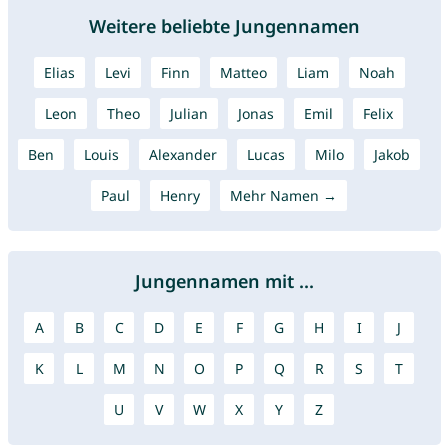
Weitere beliebte Jungennamen
Elias
Levi
Finn
Matteo
Liam
Noah
Leon
Theo
Julian
Jonas
Emil
Felix
Ben
Louis
Alexander
Lucas
Milo
Jakob
Paul
Henry
Mehr Namen →
Jungennamen mit ...
A
B
C
D
E
F
G
H
I
J
K
L
M
N
O
P
Q
R
S
T
U
V
W
X
Y
Z