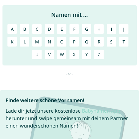
Namen mit ...
A
B
C
D
E
F
G
H
I
J
K
L
M
N
O
P
Q
R
S
T
U
V
W
X
Y
Z
Finde weitere schöne Vornamen!
Lade dir jetzt unsere kostenlose
Babynamen App
herunter und swipe gemeinsam mit deinem Partner
einen wunderschönen Namen!