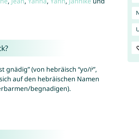
nne
,
Jean
,
Yanna
,
Yann
,
Jannike
und
N
U
ck?
 gnädig” (von hebräisch “yo/יֹו”,
” = gütig sein/erbarmen/begnadigen).