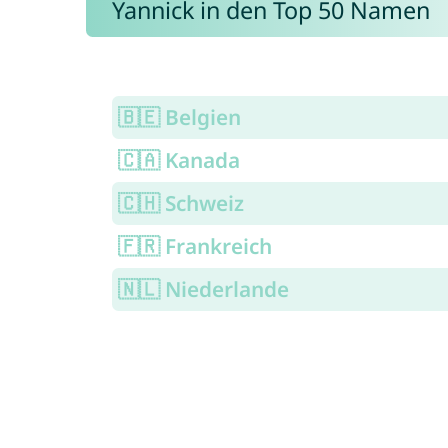
Yannick in den Top 50 Namen
🇧🇪 Belgien
🇨🇦 Kanada
🇨🇭 Schweiz
🇫🇷 Frankreich
🇳🇱 Niederlande