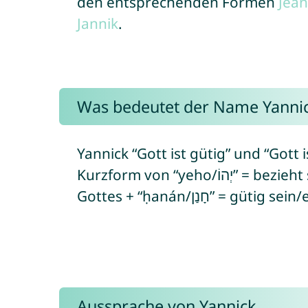
den entsprechenden Formen
Jea
Jannik
.
Was bedeutet der Name Yanni
Yannick “Gott ist gütig” und “Gott ist
Kurzform von “yeho/יְהוֹ” = bezieht sich auf den hebräischen Namen
Gottes + “ḥanán/חָנַן
Aussprache von Yannick