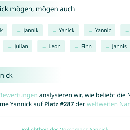
nick mögen, mögen auch
ck
Jannik
Yanick
Yannic
Julian
Leon
Finn
Jannis
nick
r Bewertungen
analysieren wir, wie beliebt di
ame Yannick auf
Platz #287
der
weltweiten Na