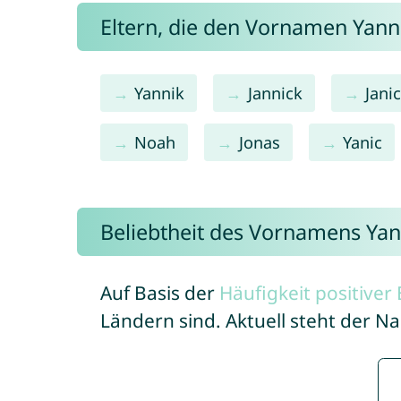
Eltern, die den Vornamen Yan
Yannik
Jannick
Jani
Noah
Jonas
Yanic
Beliebtheit des Vornamens Yan
Auf Basis der
Häufigkeit positive
Ländern sind. Aktuell steht der N