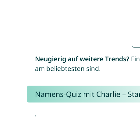
Neugierig auf weitere Trends?
Fin
am beliebtesten sind.
Namens-Quiz mit Charlie – Start