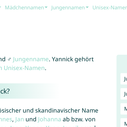
Mädchennamen
Jungennamen
Unisex-Name
nd ♂
Jungenname
. Yannick gehört
en Unisex-Namen
.
ck?
J
nzösischer und skandinavischer Name
nnes
,
Jan
und
Johanna
ab bzw. von