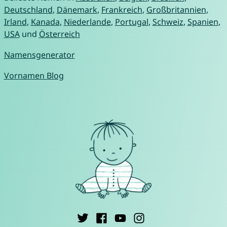
Deutschland
,
Dänemark
,
Frankreich
,
Großbritannien
,
Irland
,
Kanada
,
Niederlande
,
Portugal
,
Schweiz
,
Spanien
,
USA
und
Österreich
Namensgenerator
Vornamen Blog