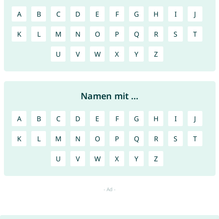
A
B
C
D
E
F
G
H
I
J
K
L
M
N
O
P
Q
R
S
T
U
V
W
X
Y
Z
Namen mit ...
A
B
C
D
E
F
G
H
I
J
K
L
M
N
O
P
Q
R
S
T
U
V
W
X
Y
Z