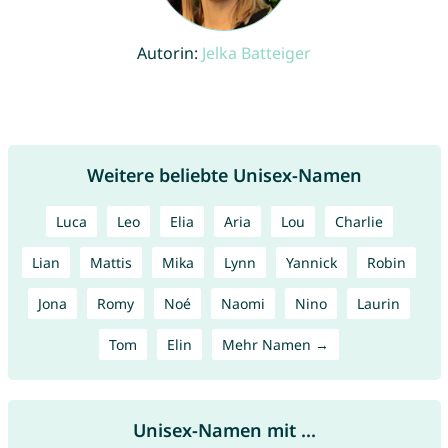
Autorin:
Jelka Batteiger
Weitere beliebte Unisex-Namen
Luca
Leo
Elia
Aria
Lou
Charlie
Lian
Mattis
Mika
Lynn
Yannick
Robin
Jona
Romy
Noé
Naomi
Nino
Laurin
Tom
Elin
Mehr Namen →
Unisex-Namen mit ...