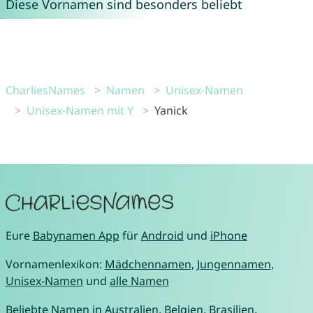
Diese Vornamen sind besonders beliebt
CharliesNames
Namen
Unisex-Namen
Unisex-Namen mit Y
Yanick
Eure
Babynamen App
für
Android
und
iPhone
Vornamenlexikon:
Mädchennamen
,
Jungennamen
,
Unisex-Namen
und
alle Namen
Beliebte Namen in
Australien
,
Belgien
,
Brasilien
,