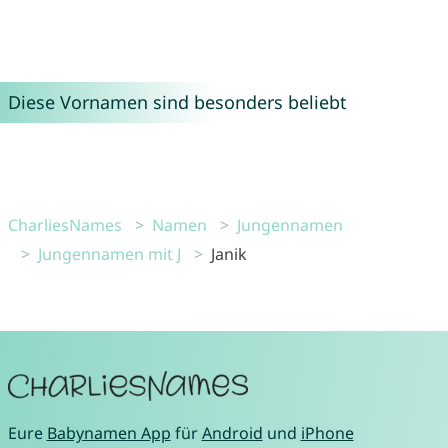
Diese Vornamen sind besonders beliebt
CharliesNames
Namen
Jungennamen
Jungennamen mit J
Janik
Eure
Babynamen App
für
Android
und
iPhone