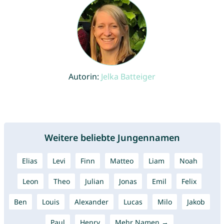
Autorin:
Jelka Batteiger
Weitere beliebte Jungennamen
Elias
Levi
Finn
Matteo
Liam
Noah
Leon
Theo
Julian
Jonas
Emil
Felix
Ben
Louis
Alexander
Lucas
Milo
Jakob
Paul
Henry
Mehr Namen →