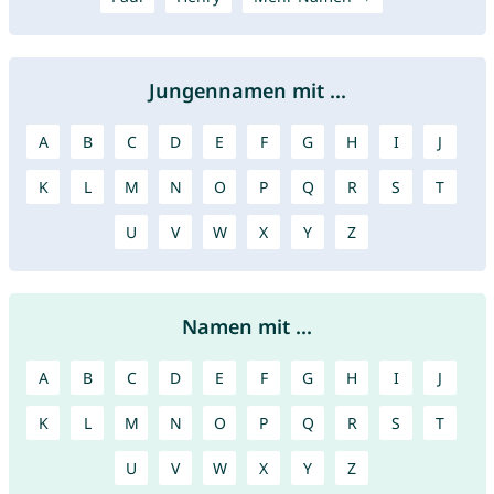
Jungennamen mit ...
A
B
C
D
E
F
G
H
I
J
K
L
M
N
O
P
Q
R
S
T
U
V
W
X
Y
Z
Namen mit ...
A
B
C
D
E
F
G
H
I
J
K
L
M
N
O
P
Q
R
S
T
U
V
W
X
Y
Z