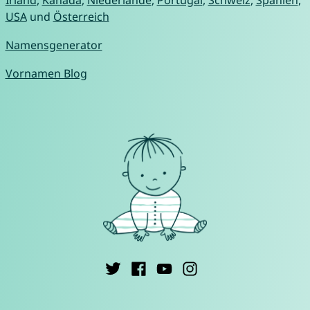
Irland
,
Kanada
,
Niederlande
,
Portugal
,
Schweiz
,
Spanien
,
USA
und
Österreich
Namensgenerator
Vornamen Blog