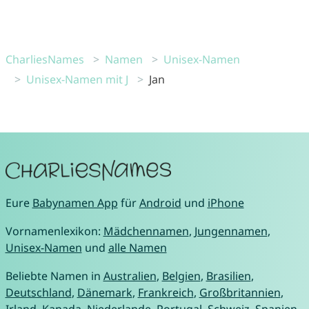
CharliesNames
Namen
Unisex-Namen
Unisex-Namen mit J
Jan
Eure
Babynamen App
für
Android
und
iPhone
Vornamenlexikon:
Mädchennamen
,
Jungennamen
,
Unisex-Namen
und
alle Namen
Beliebte Namen in
Australien
,
Belgien
,
Brasilien
,
Deutschland
,
Dänemark
,
Frankreich
,
Großbritannien
,