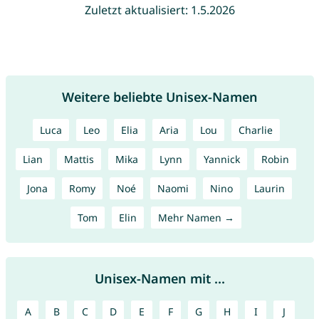
Zuletzt aktualisiert: 1.5.2026
Weitere beliebte Unisex-Namen
Luca
Leo
Elia
Aria
Lou
Charlie
Lian
Mattis
Mika
Lynn
Yannick
Robin
Jona
Romy
Noé
Naomi
Nino
Laurin
Tom
Elin
Mehr Namen →
Unisex-Namen mit ...
A
B
C
D
E
F
G
H
I
J