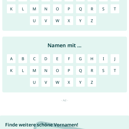
K
L
M
N
O
P
Q
R
S
T
U
V
W
X
Y
Z
Namen mit ...
A
B
C
D
E
F
G
H
I
J
K
L
M
N
O
P
Q
R
S
T
U
V
W
X
Y
Z
Finde weitere schöne Vornamen!