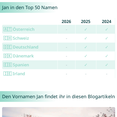
Jan in den Top 50 Namen
2026
2025
2024
🇦🇹 Österreich
-
✓
✓
🇨🇭 Schweiz
-
✓
✓
🇩🇪 Deutschland
-
✓
✓
🇩🇰 Dänemark
-
✓
✓
🇪🇸 Spanien
-
✓
✓
🇮🇪 Irland
-
-
-
Den Vornamen Jan findet ihr in diesen Blogartikeln