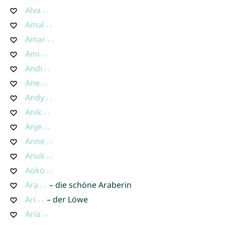
Alva
Amal
Amar
Ami
Andi
Ane
Andy
Anik
Anje
Anne
Anuk
Aoko
Ara
– die schöne Araberin
Ari
– der Löwe
Aria