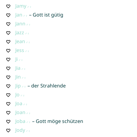
Jamy
Jan
– Gott ist gütig
Jann
Jazz
Jean
Jess
Ji
Jia
Jin
Jip
– der Strahlende
Jo
Joa
Joan
Joba
– Gott möge schützen
Jody