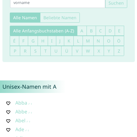
Suchen
Alle Namen
Beliebte Namen
Alle Anfangsbuchstaben (A-Z)
A
B
C
D
E
É
F
G
H
I
J
K
L
M
N
O
Ö
P
R
S
T
U
Ü
V
W
X
Y
Z
Unisex-Namen mit A
Abba
Abbe
Abel
Ade