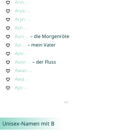
Arin
Arya
Aryn
Ash
Auri
– die Morgenröte
Avi
– mein Vater
Aviv
Avon
– der Fluss
Awan
Awa
Ayo
Unisex-Namen mit B