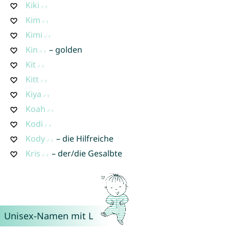
Kiki
Kim
Kimi
Kin
– golden
Kit
Kitt
Kiya
Koah
Kodi
Kody
– die Hilfreiche
Kris
– der/die Gesalbte
Unisex-Namen mit L