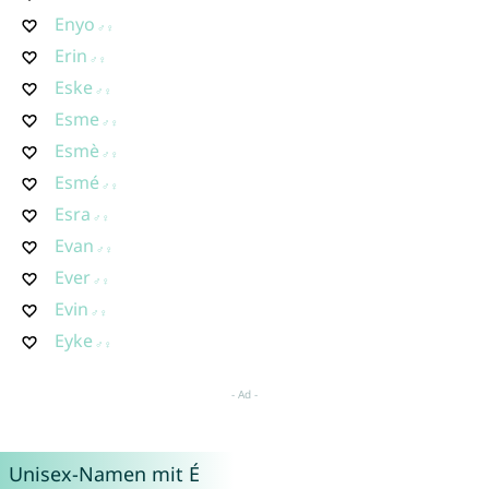
Enyo
Erin
Eske
Esme
Esmè
Esmé
Esra
Evan
Ever
Evin
Eyke
Unisex-Namen mit É