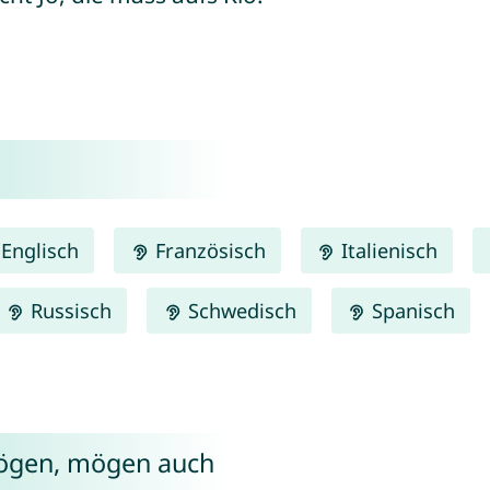
Englisch
Französisch
Italienisch
Russisch
Schwedisch
Spanisch
mögen, mögen auch