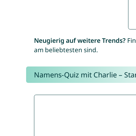
Neugierig auf weitere Trends?
Fin
am beliebtesten sind.
Namens-Quiz mit Charlie – Start