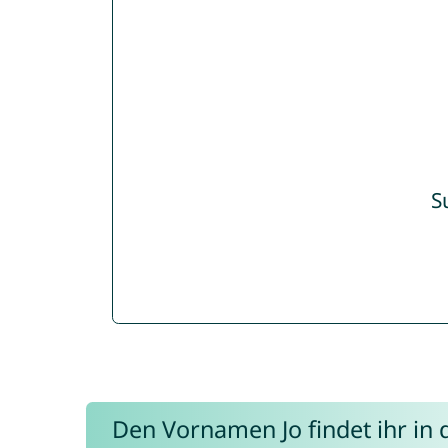
S
Den Vornamen Jo findet ihr in 