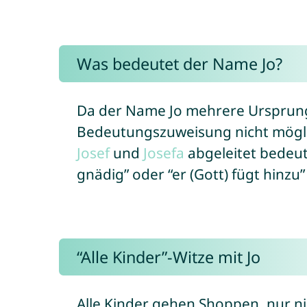
Was bedeutet der Name Jo?
Da der Name Jo mehrere Ursprung
Bedeutungszuweisung nicht mögl
Josef
und
Josefa
abgeleitet bedeute
gnädig” oder “er (Gott) fügt hinzu
“Alle Kinder”-Witze mit Jo
Alle Kinder gehen Shoppen, nur nic