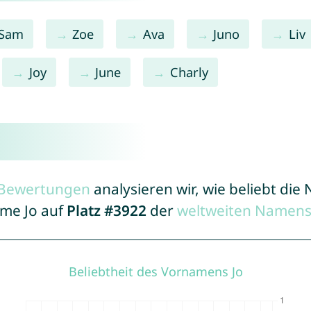
Sam
Zoe
Ava
Juno
Liv
Joy
June
Charly
r Bewertungen
analysieren wir, wie beliebt di
ame Jo auf
Platz #3922
der
weltweiten Namens