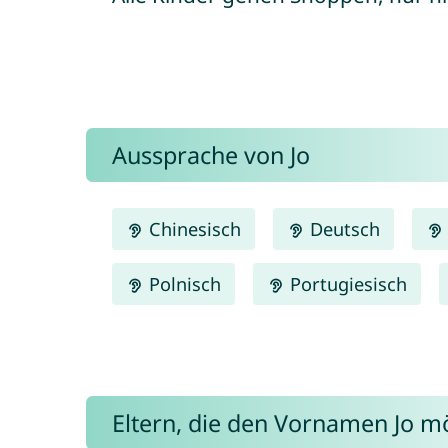
Aussprache von Jo
Chinesisch
Deutsch
Polnisch
Portugiesisch
Eltern, die den Vornamen Jo 