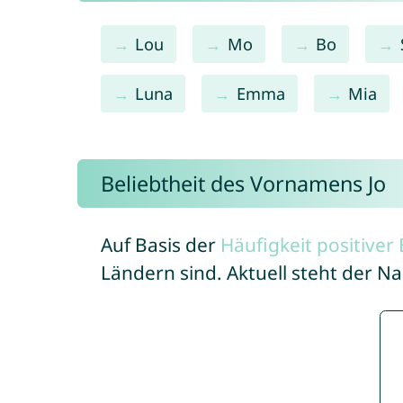
Lou
Mo
Bo
Luna
Emma
Mia
Beliebtheit des Vornamens Jo
Auf Basis der
Häufigkeit positive
Ländern sind. Aktuell steht der N