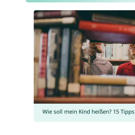
Wie soll mein Kind heißen? 15 Tipp