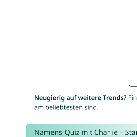
Neugierig auf weitere Trends?
Fin
am beliebtesten sind.
Namens-Quiz mit Charlie – Start