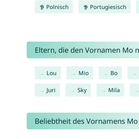
Polnisch
Portugiesisch
Eltern, die den Vornamen Mo
Lou
Mio
Bo
Juri
Sky
Mila
Beliebtheit des Vornamens Mo