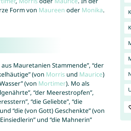
timer
,
Morris
oder
Maurice
. In der
urze Form von
Maureen
oder
Monika
.
K
 aus Mauretanien Stammende”, “der
kelhäutige” (von
Morris
und
Maurice
)
s Wasser” (von
Mortimer
). Mo als
U
enährte”, “der Meerestropfen”,
resstern”, “die Geliebte”, “die
 und “die (von Gott) Geschenkte” (von
e Einsiedlerin” und “die Mahnerin”