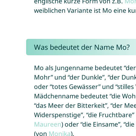
englische kurze Form von z.B.
Mor
weiblichen Variante ist Mo eine k
Was bedeutet der Name Mo?
Mo als Jungenname bedeutet “der
Mohr” und “der Dunkle”, “der Dun
oder “totes Gewässer” und “stille
Mädchenname bedeutet “die Wohlg
“das Meer der Bitterkeit”, “der Mee
Widerspenstige”, “die Fruchtbare”
Maureen
) oder “die Einsame”, “di
(von
Monika
).