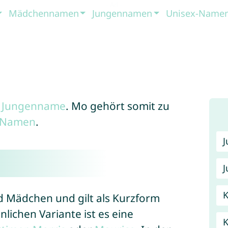
Mädchennamen
Jungennamen
Unisex-Name
♂
Jungenname
. Mo gehört somit zu
x-Namen
.
J
K
d Mädchen und gilt als Kurzform
ichen Variante ist es eine