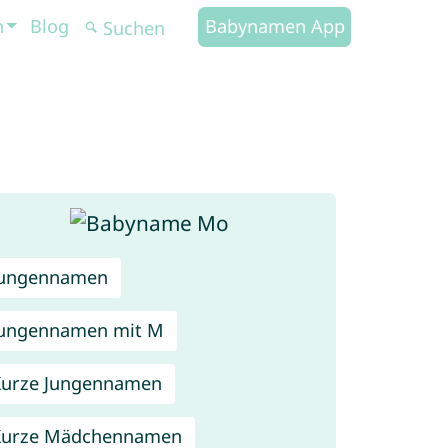
n
Blog
Babynamen App
Jungennamen
ungennamen mit M
urze Jungennamen
Kurze Mädchennamen