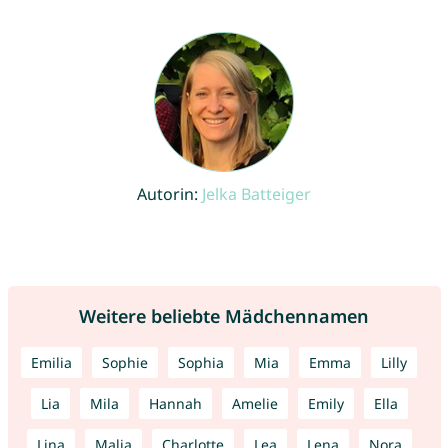
Autorin:
Jelka Batteiger
Weitere beliebte Mädchennamen
Emilia
Sophie
Sophia
Mia
Emma
Lilly
Lia
Mila
Hannah
Amelie
Emily
Ella
Lina
Malia
Charlotte
Lea
Lena
Nora