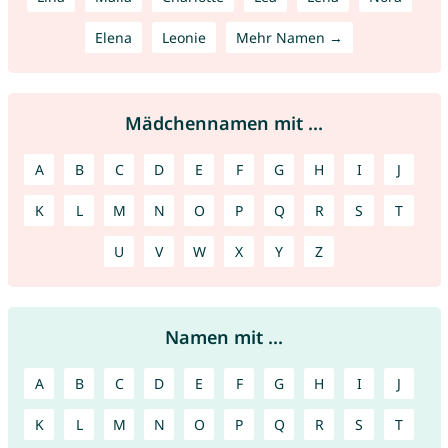
Elena
Leonie
Mehr Namen →
Mädchennamen mit ...
A
B
C
D
E
F
G
H
I
J
K
L
M
N
O
P
Q
R
S
T
U
V
W
X
Y
Z
Namen mit ...
A
B
C
D
E
F
G
H
I
J
K
L
M
N
O
P
Q
R
S
T