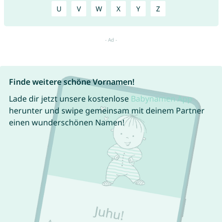
U
V
W
X
Y
Z
Finde weitere schöne Vornamen!
Lade dir jetzt unsere kostenlose
Babynamen App
herunter und swipe gemeinsam mit deinem Partner
einen wunderschönen Namen!