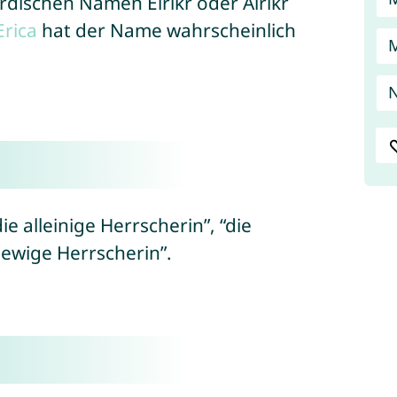
rdischen Namen Eiríkr oder Airikr
Erica
hat der Name wahrscheinlich
N
e alleinige Herrscherin”, “die
 ewige Herrscherin”.