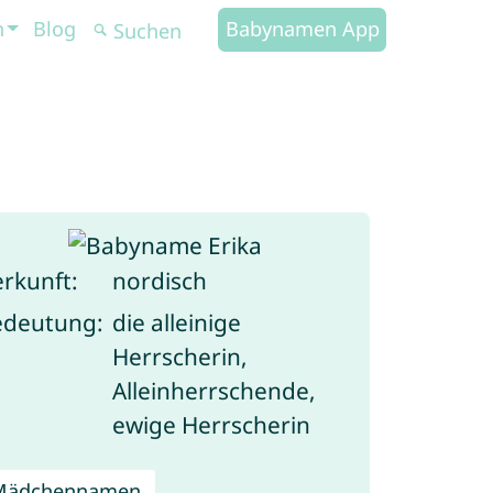
n
Blog
Babynamen App
rkunft:
nordisch
edeutung:
die alleinige
Herrscherin,
Alleinherrschende,
ewige Herrscherin
Mädchennamen