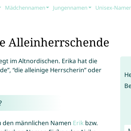
Mädchennamen
Jungennamen
Unisex-Name
e Alleinherrschende
gt im Altnordischen. Erika hat die
e”, “die alleinige Herrscherin” oder
He
B
?
t zu den männlichen Namen
Erik
bzw.