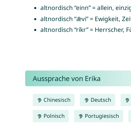
altnordisch “einn” = allein, einzi
altnordisch “ǣvi” = Ewigkeit, Ze
altnordisch “ríkr” = Herrscher, 
Aussprache von Erika
Chinesisch
Deutsch
Polnisch
Portugiesisch