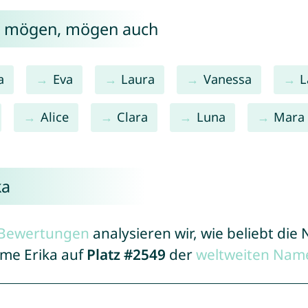
ka mögen, mögen auch
a
Eva
Laura
Vanessa
L
Alice
Clara
Luna
Mara
ka
r Bewertungen
analysieren wir, wie beliebt di
ame Erika auf
Platz #2549
der
weltweiten Name