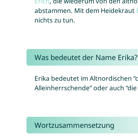
Erich
, die wiederum von den altno
abstammen. Mit dem Heidekraut
nichts zu tun.
Was bedeutet der Name Erika?
Erika bedeutet im Altnordischen “di
Alleinherrschende” oder auch “die
Wortzusammensetzung