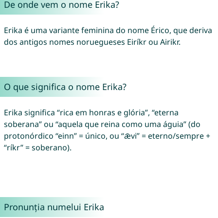
De onde vem o nome Erika?
Erika é uma variante feminina do nome Érico, que deriva
dos antigos nomes noruegueses Eiríkr ou Airikr.
O que significa o nome Erika?
Erika significa “rica em honras e glória”, “eterna
soberana” ou “aquela que reina como uma águia” (do
protonórdico “einn” = único, ou “ǣvi” = eterno/sempre +
“ríkr” = soberano).
Pronunția numelui Erika