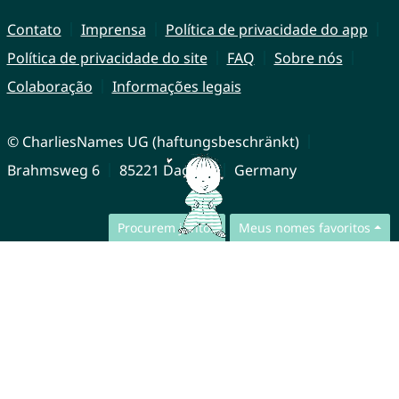
Contato
Imprensa
Política de privacidade do app
Política de privacidade do site
FAQ
Sobre nós
Colaboração
Informações legais
© CharliesNames UG (haftungsbeschränkt)
Brahmsweg 6
85221 Dachau
Germany
Procurem juntos
Meus nomes favoritos