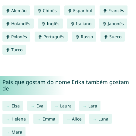
Alemão
Chinês
Espanhol
Francês
Holandês
Inglês
Italiano
Japonês
Polonês
Português
Russo
Sueco
Turco
Pais que gostam do nome Erika também gostam
de
Elsa
Eva
Laura
Lara
Helena
Emma
Alice
Luna
Mara