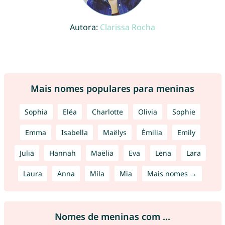
Autora:
Clarissa Rocha
Mais nomes populares para meninas
Sophia
Eléa
Charlotte
Olivia
Sophie
Emma
Isabella
Maëlys
Èmilia
Emily
Julia
Hannah
Maëlia
Eva
Lena
Lara
Laura
Anna
Mila
Mia
Mais nomes →
Nomes de meninas com ...