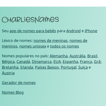
Seu
app de nomes para bebês
para
Android
e
iPhone
Léxico de nomes:
nomes de meninas
,
nomes de
meninos
,
nomes unissex
e
todos os nomes
Nomes populares no país:
Alemanha
,
Austrália
,
Brasil
,
Bélgica
,
Canadá
,
Dinamarca
,
EUA
,
Espanha
,
França
,
Grã-
Bretanha
,
Irlanda
,
Países Baixos
,
Portugal
,
Suíça
e
Áustria
Gerador de nomes
Nomes Blog