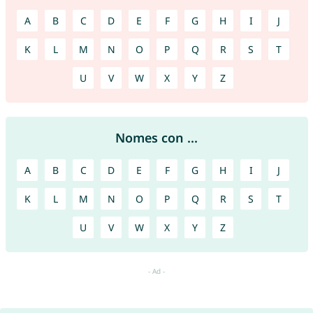
A
B
C
D
E
F
G
H
I
J
K
L
M
N
O
P
Q
R
S
T
U
V
W
X
Y
Z
Nomes con ...
A
B
C
D
E
F
G
H
I
J
K
L
M
N
O
P
Q
R
S
T
U
V
W
X
Y
Z