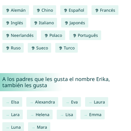
Alemán
Chino
Español
Francés
Inglés
Italiano
Japonés
Neerlandés
Polaco
Português
Ruso
Sueco
Turco
A los padres que les gusta el nombre Erika,
también les gusta
Elsa
Alexandra
Eva
Laura
Lara
Helena
Lisa
Emma
Luna
Mara