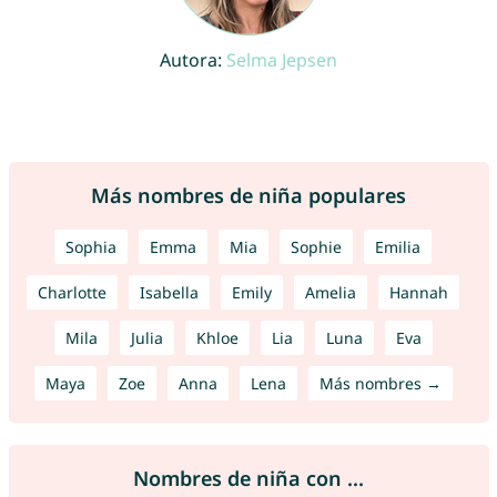
Autora:
Selma Jepsen
Más nombres de niña populares
Sophia
Emma
Mia
Sophie
Emilia
Charlotte
Isabella
Emily
Amelia
Hannah
Mila
Julia
Khloe
Lia
Luna
Eva
Maya
Zoe
Anna
Lena
Más nombres →
Nombres de niña con ...