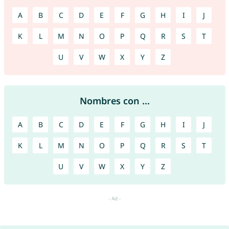
A
B
C
D
E
F
G
H
I
J
K
L
M
N
O
P
Q
R
S
T
U
V
W
X
Y
Z
Nombres con ...
A
B
C
D
E
F
G
H
I
J
K
L
M
N
O
P
Q
R
S
T
U
V
W
X
Y
Z