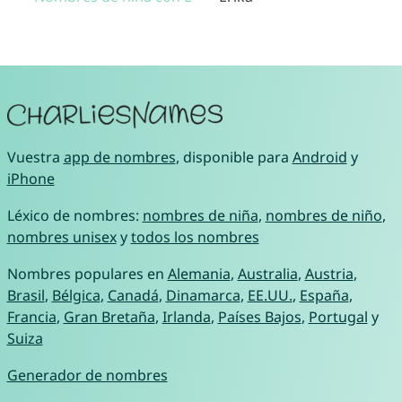
Vuestra
app de nombres
, disponible para
Android
y
iPhone
Léxico de nombres:
nombres de niña
,
nombres de niño
,
nombres unisex
y
todos los nombres
Nombres populares en
Alemania
,
Australia
,
Austria
,
Brasil
,
Bélgica
,
Canadá
,
Dinamarca
,
EE.UU.
,
España
,
Francia
,
Gran Bretaña
,
Irlanda
,
Países Bajos
,
Portugal
y
Suiza
Generador de nombres