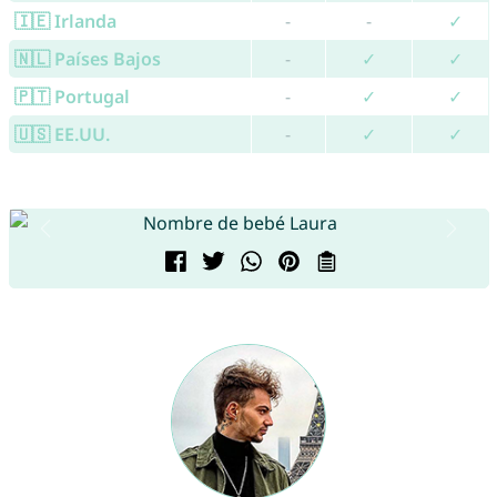
🇮🇪 Irlanda
-
-
✓
🇳🇱 Países Bajos
-
✓
✓
🇵🇹 Portugal
-
✓
✓
🇺🇸 EE.UU.
-
✓
✓