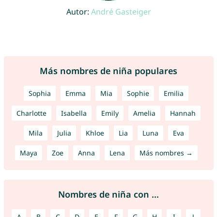
Autor:
André Gasteiger
Más nombres de niña populares
Sophia
Emma
Mia
Sophie
Emilia
Charlotte
Isabella
Emily
Amelia
Hannah
Mila
Julia
Khloe
Lia
Luna
Eva
Maya
Zoe
Anna
Lena
Más nombres →
Nombres de niña con ...
A
B
C
D
E
F
G
H
I
J