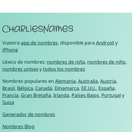
Vuestra
app de nombres
, disponible para
Android
y
iPhone
Léxico de nombres:
nombres de niña
,
nombres de niño
,
nombres unisex
y
todos los nombres
Nombres populares en
Alemania
,
Australia
,
Austria
,
Brasil
,
Bélgica
,
Canadá
,
Dinamarca
,
EE.UU.
,
España
,
Francia
,
Gran Bretaña
,
Irlanda
,
Países Bajos
,
Portugal
y
Suiza
Generador de nombres
Nombres Blog