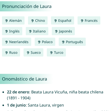
Pronunciación de Laura
Alemán
Chino
Español
Francés
Inglés
Italiano
Japonés
Neerlandés
Polaco
Português
Ruso
Sueco
Turco
Onomástico de Laura
22 de enero
: Beata Laura Vicuña, niña beata chilena
(1891 - 1904)
1 de junio
: Santa Laura, virgen