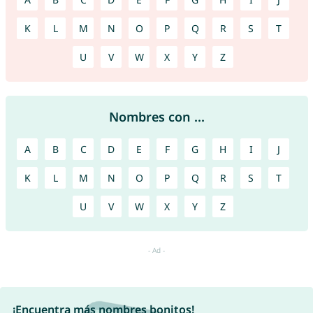
K
L
M
N
O
P
Q
R
S
T
U
V
W
X
Y
Z
Nombres con ...
A
B
C
D
E
F
G
H
I
J
K
L
M
N
O
P
Q
R
S
T
U
V
W
X
Y
Z
¡Encuentra más nombres bonitos!