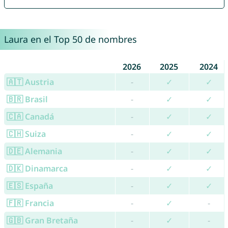
Laura en el Top 50 de nombres
2026
2025
2024
🇦🇹 Austria
-
✓
✓
🇧🇷 Brasil
-
✓
✓
🇨🇦 Canadá
-
✓
✓
🇨🇭 Suiza
-
✓
✓
🇩🇪 Alemania
-
✓
✓
🇩🇰 Dinamarca
-
✓
✓
🇪🇸 España
-
✓
✓
🇫🇷 Francia
-
✓
-
🇬🇧 Gran Bretaña
-
✓
-