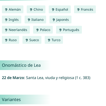
Alemán
Chino
Español
Francés
Inglés
Italiano
Japonés
Neerlandés
Polaco
Português
Ruso
Sueco
Turco
Onomástico de Lea
22 de Marzo
: Santa Lea, viuda y religiosa († c. 383)
Variantes