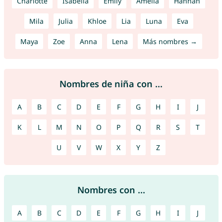
Charlotte
Isabella
Emily
Amelia
Hannah
Mila
Julia
Khloe
Lia
Luna
Eva
Maya
Zoe
Anna
Lena
Más nombres →
Nombres de niña con ...
A
B
C
D
E
F
G
H
I
J
K
L
M
N
O
P
Q
R
S
T
U
V
W
X
Y
Z
Nombres con ...
A
B
C
D
E
F
G
H
I
J