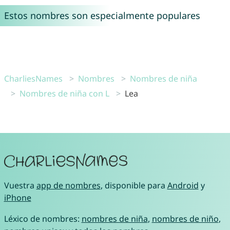
Estos nombres son especialmente populares
CharliesNames
Nombres
Nombres de niña
Nombres de niña con L
Lea
Vuestra
app de nombres
, disponible para
Android
y
iPhone
Léxico de nombres:
nombres de niña
,
nombres de niño
,