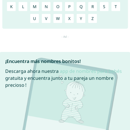
K
L
M
N
O
P
Q
R
S
T
U
V
W
X
Y
Z
¡Encuentra más nombres bonitos!
Descarga ahora nuestra
app de nombres para bebés
gratuita y encuentra junto a tu pareja un nombre
precioso !