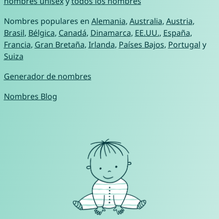
nombres unisex
y
todos los nombres
Nombres populares en
Alemania
,
Australia
,
Austria
,
Brasil
,
Bélgica
,
Canadá
,
Dinamarca
,
EE.UU.
,
España
,
Francia
,
Gran Bretaña
,
Irlanda
,
Países Bajos
,
Portugal
y
Suiza
Generador de nombres
Nombres Blog