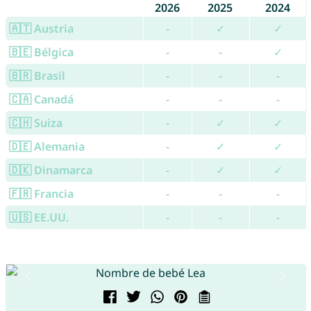
2026
2025
2024
🇦🇹 Austria
-
✓
✓
🇧🇪 Bélgica
-
-
✓
🇧🇷 Brasil
-
-
-
🇨🇦 Canadá
-
-
-
🇨🇭 Suiza
-
✓
✓
🇩🇪 Alemania
-
✓
✓
🇩🇰 Dinamarca
-
✓
✓
🇫🇷 Francia
-
-
-
🇺🇸 EE.UU.
-
-
-