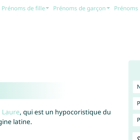
Prénoms de fille
Prénoms de garçon
Prénoms 
P
m
Laure
, qui est un hypocoristique du
P
gine latine.