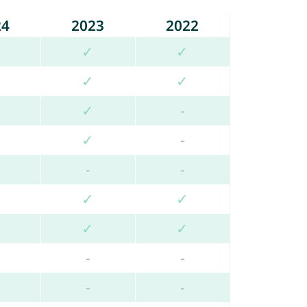
24
2023
2022
✓
✓
✓
✓
✓
-
✓
-
-
-
✓
✓
✓
✓
-
-
-
-