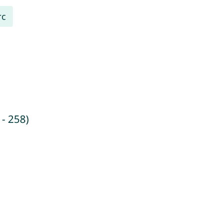
rc
- 258)