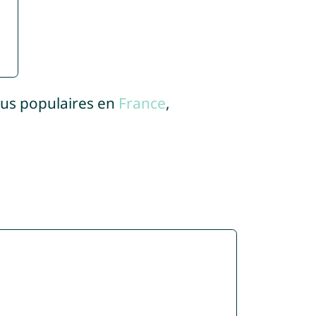
lus populaires en
France
,