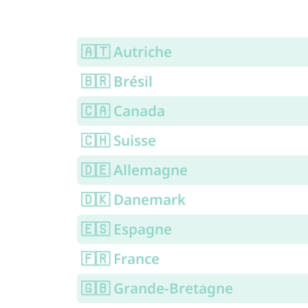
🇦🇹 Autriche
🇧🇷 Brésil
🇨🇦 Canada
🇨🇭 Suisse
🇩🇪 Allemagne
🇩🇰 Danemark
🇪🇸 Espagne
🇫🇷 France
🇬🇧 Grande-Bretagne