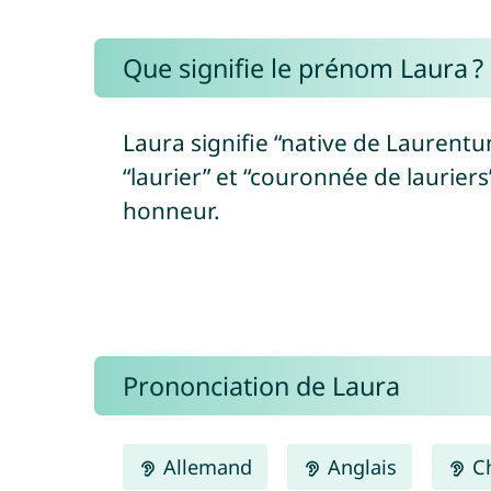
Que signifie le prénom Laura ?
Laura signifie “native de Laurentum
“laurier” et “couronnée de lauriers
honneur.
Prononciation de Laura
Allemand
Anglais
Ch