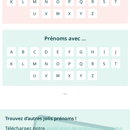
K
L
M
N
O
P
Q
R
S
T
U
V
W
X
Y
Z
Prénoms avec ...
A
B
C
D
E
F
G
H
I
J
K
L
M
N
O
P
Q
R
S
T
U
V
W
X
Y
Z
Trouvez d’autres jolis prénoms !
Téléchargez notre
application de prénoms pour bébé