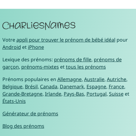
Votre
appli pour trouver le prénom de bébé idéal
pour
Android
et
iPhone
Lexique des prénoms:
prénoms de fille
,
prénoms de
garçon
,
prénoms-mixtes
et
tous les prénoms
Prénoms populaires en
Allemagne
,
Australie
,
Autriche
,
Belgique
,
Brésil
,
Canada
,
Danemark
,
Espagne
,
France
,
Grande-Bretagne
,
Irlande
,
Pays-Bas
,
Portugal
,
Suisse
et
États-Unis
Générateur de prénoms
Blog des prénoms