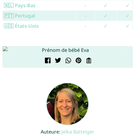
🇳🇱 Pays-Bas
-
✓
✓
🇵🇹 Portugal
-
✓
✓
🇺🇸 États-Unis
-
✓
✓
Auteure:
Jelka Batteiger