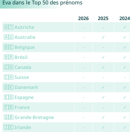
Eva dans le Top 50 des prénoms
2026
2025
2024
🇦🇹 Autriche
-
-
✓
🇦🇺 Australie
-
✓
✓
🇧🇪 Belgique
-
-
✓
🇧🇷 Brésil
-
✓
✓
🇨🇦 Canada
-
✓
✓
🇨🇭 Suisse
-
-
-
🇩🇰 Danemark
-
✓
✓
🇪🇸 Espagne
-
✓
✓
🇫🇷 France
-
-
✓
🇬🇧 Grande-Bretagne
-
✓
✓
🇮🇪 Irlande
-
✓
✓