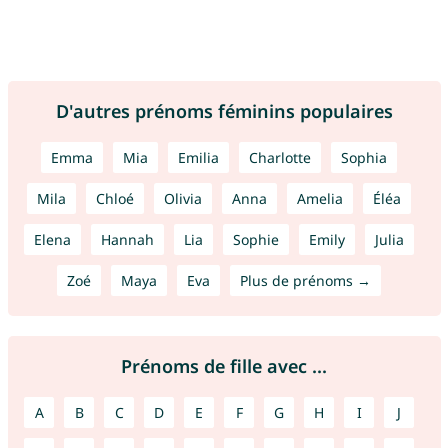
D'autres prénoms féminins populaires
Emma
Mia
Emilia
Charlotte
Sophia
Mila
Chloé
Olivia
Anna
Amelia
Éléa
Elena
Hannah
Lia
Sophie
Emily
Julia
Zoé
Maya
Eva
Plus de prénoms →
Prénoms de fille avec ...
A
B
C
D
E
F
G
H
I
J