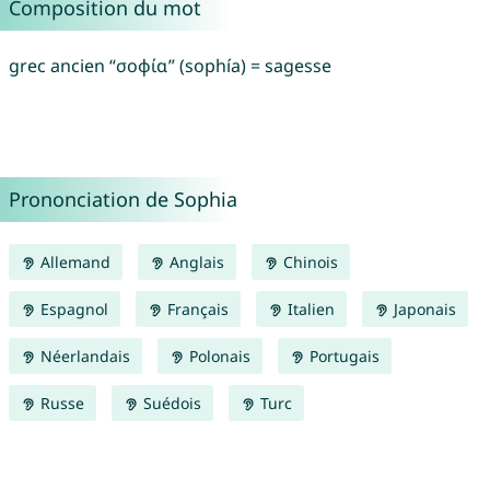
Composition du mot
grec ancien “σοφία” (sophía) = sagesse
Prononciation de Sophia
Allemand
Anglais
Chinois
Espagnol
Français
Italien
Japonais
Néerlandais
Polonais
Portugais
Russe
Suédois
Turc