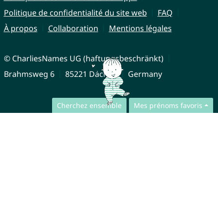
Politique de confidentialité du site web
FAQ
À propos
Collaboration
Mentions légales
© CharliesNames UG (haftungsbeschränkt)
Brahmsweg 6
85221 Dachau
Germany
Cherchez ensemble
Mes prénoms favoris