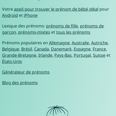
Votre
appli pour trouver le prénom de bébé idéal
pour
Android
et
iPhone
Lexique des prénoms:
prénoms de fille
,
prénoms de
garçon
,
prénoms-mixtes
et
tous les prénoms
Prénoms populaires en
Allemagne
,
Australie
,
Autriche
,
Belgique
,
Brésil
,
Canada
,
Danemark
,
Espagne
,
France
,
Grande-Bretagne
,
Irlande
,
Pays-Bas
,
Portugal
,
Suisse
et
États-Unis
Générateur de prénoms
Blog des prénoms