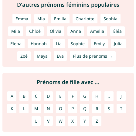
D'autres prénoms féminins populaires
Emma
Mia
Emilia
Charlotte
Sophia
Mila
Chloé
Olivia
Anna
Amelia
Éléa
Elena
Hannah
Lia
Sophie
Emily
Julia
Zoé
Maya
Eva
Plus de prénoms →
Prénoms de fille avec ...
A
B
C
D
E
F
G
H
I
J
K
L
M
N
O
P
Q
R
S
T
U
V
W
X
Y
Z