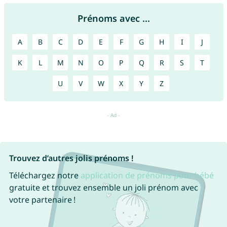
Prénoms avec ...
A
B
C
D
E
F
G
H
I
J
K
L
M
N
O
P
Q
R
S
T
U
V
W
X
Y
Z
Trouvez d’autres jolis prénoms !
Téléchargez notre
application de prénoms pour bébé
gratuite et trouvez ensemble un joli prénom avec
votre partenaire !