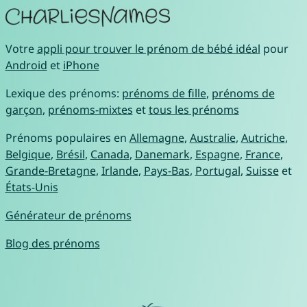
Votre
appli pour trouver le prénom de bébé idéal
pour
Android
et
iPhone
Lexique des prénoms:
prénoms de fille
,
prénoms de
garçon
,
prénoms-mixtes
et
tous les prénoms
Prénoms populaires en
Allemagne
,
Australie
,
Autriche
,
Belgique
,
Brésil
,
Canada
,
Danemark
,
Espagne
,
France
,
Grande-Bretagne
,
Irlande
,
Pays-Bas
,
Portugal
,
Suisse
et
États-Unis
Générateur de prénoms
Blog des prénoms