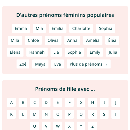
D'autres prénoms féminins populaires
Emma
Mia
Emilia
Charlotte
Sophia
Mila
Chloé
Olivia
Anna
Amelia
Éléa
Elena
Hannah
Lia
Sophie
Emily
Julia
Zoé
Maya
Eva
Plus de prénoms →
Prénoms de fille avec ...
A
B
C
D
E
F
G
H
I
J
K
L
M
N
O
P
Q
R
S
T
U
V
W
X
Y
Z