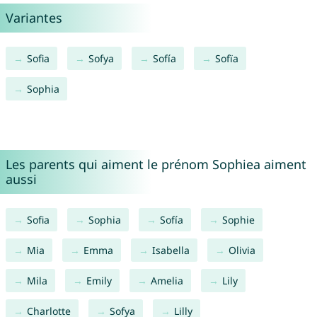
Variantes
Sofia
Sofya
Sofía
Sofïa
Sophia
Les parents qui aiment le prénom Sophiea aiment
aussi
Sofia
Sophia
Sofía
Sophie
Mia
Emma
Isabella
Olivia
Mila
Emily
Amelia
Lily
Charlotte
Sofya
Lilly