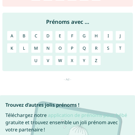
Prénoms avec ...
A
B
C
D
E
F
G
H
I
J
K
L
M
N
O
P
Q
R
S
T
U
V
W
X
Y
Z
Trouvez d’autres jolis prénoms !
Téléchargez notre
application de prénoms pour bébé
gratuite et trouvez ensemble un joli prénom avec
votre partenaire !