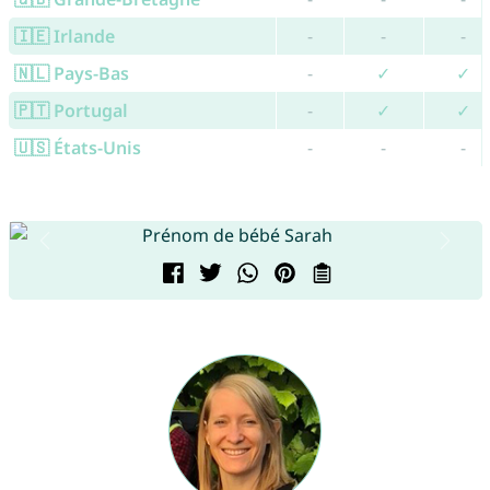
🇮🇪 Irlande
-
-
-
🇳🇱 Pays-Bas
-
✓
✓
🇵🇹 Portugal
-
✓
✓
🇺🇸 États-Unis
-
-
-