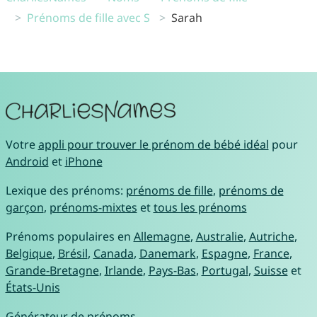
Prénoms de fille avec S
Sarah
Votre
appli pour trouver le prénom de bébé idéal
pour
Android
et
iPhone
Lexique des prénoms:
prénoms de fille
,
prénoms de
garçon
,
prénoms-mixtes
et
tous les prénoms
Prénoms populaires en
Allemagne
,
Australie
,
Autriche
,
Belgique
,
Brésil
,
Canada
,
Danemark
,
Espagne
,
France
,
Grande-Bretagne
,
Irlande
,
Pays-Bas
,
Portugal
,
Suisse
et
États-Unis
Générateur de prénoms