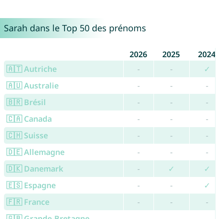
Sarah dans le Top 50 des prénoms
2026
2025
2024
🇦🇹 Autriche
-
-
✓
🇦🇺 Australie
-
-
-
🇧🇷 Brésil
-
-
-
🇨🇦 Canada
-
-
-
🇨🇭 Suisse
-
-
-
🇩🇪 Allemagne
-
-
-
🇩🇰 Danemark
-
✓
✓
🇪🇸 Espagne
-
-
✓
🇫🇷 France
-
-
-
🇬🇧 Grande-Bretagne
-
-
-