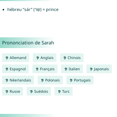
hébreu “sár” (שַׂר) = prince
Prononciation de Sarah
Allemand
Anglais
Chinois
Espagnol
Français
Italien
Japonais
Néerlandais
Polonais
Portugais
Russe
Suédois
Turc