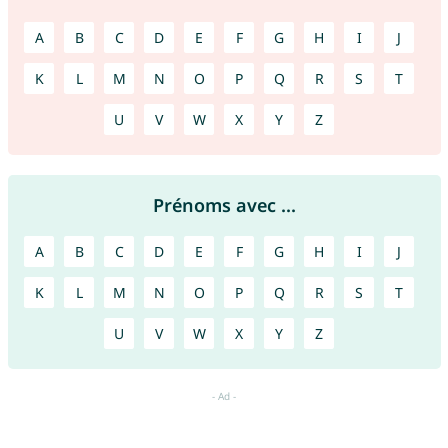
A
B
C
D
E
F
G
H
I
J
K
L
M
N
O
P
Q
R
S
T
U
V
W
X
Y
Z
Prénoms avec ...
A
B
C
D
E
F
G
H
I
J
K
L
M
N
O
P
Q
R
S
T
U
V
W
X
Y
Z