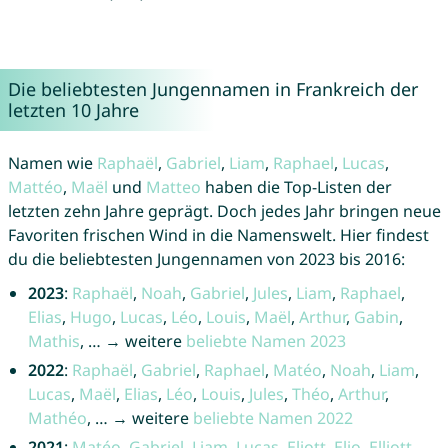
Die beliebtesten Jungennamen in Frankreich der
letzten 10 Jahre
Namen wie
Raphaël
,
Gabriel
,
Liam
,
Raphael
,
Lucas
,
Mattéo
,
Maël
und
Matteo
haben die Top-Listen der
letzten zehn Jahre geprägt. Doch jedes Jahr bringen neue
Favoriten frischen Wind in die Namenswelt. Hier findest
du die beliebtesten Jungennamen von 2023 bis 2016:
2023
:
Raphaël
,
Noah
,
Gabriel
,
Jules
,
Liam
,
Raphael
,
Elias
,
Hugo
,
Lucas
,
Léo
,
Louis
,
Maël
,
Arthur
,
Gabin
,
Mathis
, … → weitere
beliebte Namen 2023
2022
:
Raphaël
,
Gabriel
,
Raphael
,
Matéo
,
Noah
,
Liam
,
Lucas
,
Maël
,
Elias
,
Léo
,
Louis
,
Jules
,
Théo
,
Arthur
,
Mathéo
, … → weitere
beliebte Namen 2022
2021
:
Matéo
,
Gabriel
,
Liam
,
Lucas
,
Eliott
,
Elio
,
Elliott
,