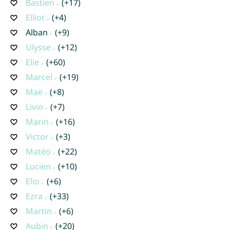
Bastien
(+17)
Elliot
(+4)
Alban
(+9)
Ulysse
(+12)
Elie
(+60)
Marcel
(+19)
Maë
(+8)
Livio
(+7)
Marin
(+16)
Victor
(+3)
Matéo
(+22)
Lucien
(+10)
Elio
(+6)
Ezra
(+33)
Martin
(+6)
Aubin
(+20)