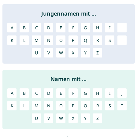
Jungennamen mit ...
A
B
C
D
E
F
G
H
I
J
K
L
M
N
O
P
Q
R
S
T
U
V
W
X
Y
Z
Namen mit ...
A
B
C
D
E
F
G
H
I
J
K
L
M
N
O
P
Q
R
S
T
U
V
W
X
Y
Z