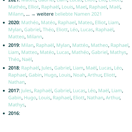
Mathéo
,
Elliot
,
Raphaël
,
Louis
,
Mael
,
Raphael
,
Maël
,
Milann
, … → weitere
beliebte Namen 2021
2020
:
Mathéo
,
Matéo
,
Raphael
,
Mateo
,
Elliot
,
Liam
,
Mylan
,
Gabriel
,
Théo
,
Eliott
,
Léo
,
Lucas
,
Raphaël
,
Matteo
,
Milann
,
2019
:
Milan
,
Raphaël
,
Mylan
,
Mattéo
,
Matheo
,
Raphael
,
Liam
,
Matteo
,
Matéo
,
Lucas
,
Mathéo
,
Gabriel
,
Mathys
,
Théo
,
Naël
,
2018
:
Raphaël
,
Jules
,
Gabriel
,
Liam
,
Maël
,
Lucas
,
Léo
,
Raphael
,
Gabin
,
Hugo
,
Louis
,
Noah
,
Arthur
,
Eliott
,
Nathan
,
2017
:
Jules
,
Raphaël
,
Gabriel
,
Lucas
,
Léo
,
Maël
,
Liam
,
Gabin
,
Hugo
,
Louis
,
Raphael
,
Eliott
,
Nathan
,
Arthur
,
Mathys
,
2016
: