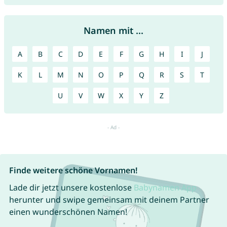
Namen mit ...
A
B
C
D
E
F
G
H
I
J
K
L
M
N
O
P
Q
R
S
T
U
V
W
X
Y
Z
Finde weitere schöne Vornamen!
Lade dir jetzt unsere kostenlose
Babynamen App
herunter und swipe gemeinsam mit deinem Partner
einen wunderschönen Namen!