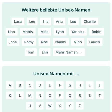
Weitere beliebte Unisex-Namen
Luca
Leo
Elia
Aria
Lou
Charlie
Lian
Mattis
Mika
Lynn
Yannick
Robin
Jona
Romy
Noé
Naomi
Nino
Laurin
Tom
Elin
Mehr Namen →
Unisex-Namen mit ...
A
B
C
D
E
F
G
H
I
J
K
L
M
N
O
P
Q
R
S
T
U
V
W
X
Y
Z