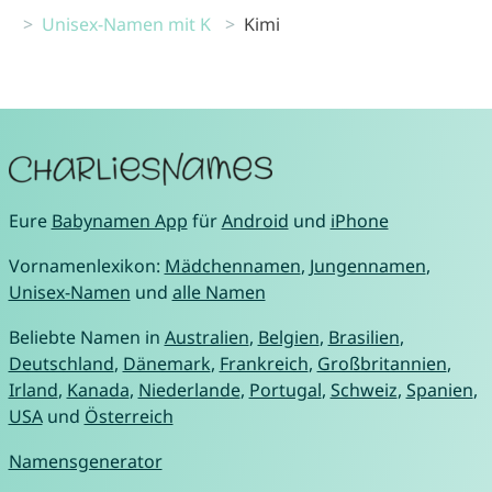
Unisex-Namen mit K
Kimi
Eure
Babynamen App
für
Android
und
iPhone
Vornamenlexikon:
Mädchennamen
,
Jungennamen
,
Unisex-Namen
und
alle Namen
Beliebte Namen in
Australien
,
Belgien
,
Brasilien
,
Deutschland
,
Dänemark
,
Frankreich
,
Großbritannien
,
Irland
,
Kanada
,
Niederlande
,
Portugal
,
Schweiz
,
Spanien
,
USA
und
Österreich
Namensgenerator