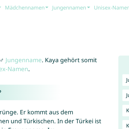
Mädchennamen
Jungennamen
Unisex-Name
 ♂
Jungenname
. Kaya gehört somit
sex-Namen
.
?
J
K
rünge. Er kommt aus dem
en und Türkischen. In der Türkei ist