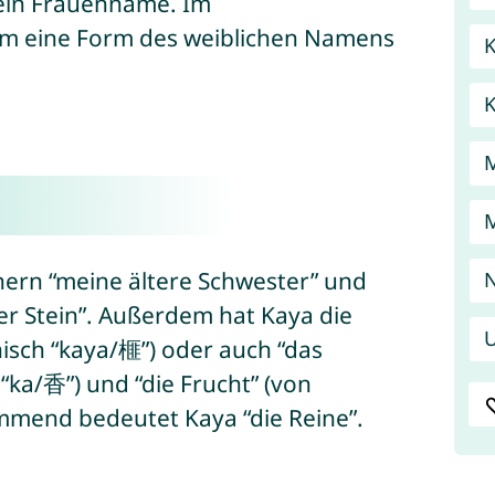
ein Frauenname. Im
em eine Form des weiblichen Namens
K
nern “meine ältere Schwester” und
N
der Stein”. Außerdem hat Kaya die
U
isch “kaya/榧”) oder auch “das
 “ka/香”) und “die Frucht” (von
mend bedeutet Kaya “die Reine”.