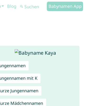
n
Blog
Babynamen App
Jungennamen
ungennamen mit K
urze Jungennamen
Kurze Mädchennamen