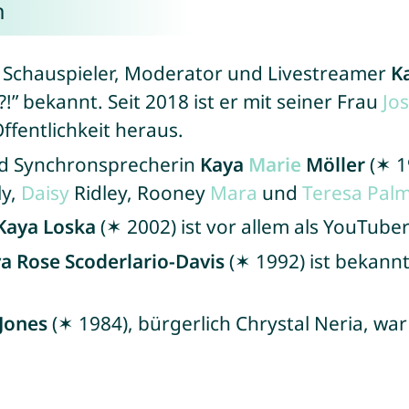
n
, Schauspieler, Moderator und Livestreamer
K
” bekannt. Seit 2018 ist er mit seiner Frau
Jo
ffentlichkeit heraus.
nd Synchronsprecherin
Kaya
Marie
Möller
(✶ 1
ly,
Daisy
Ridley, Rooney
Mara
und
Teresa
Palm
Kaya Loska
(✶ 2002) ist vor allem als YouTuber
a Rose Scoderlario-Davis
(✶ 1992) ist bekannt 
Jones
(✶ 1984), bürgerlich Chrystal Neria, war 