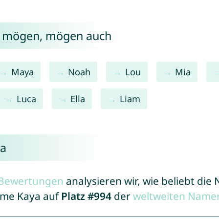
a mögen, mögen auch
Maya
Noah
Lou
Mia
Luca
Ella
Liam
ya
r Bewertungen
analysieren wir, wie beliebt di
Name Kaya auf
Platz #994
der
weltweiten Namen