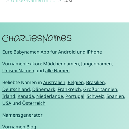
Unisex-Namen mit L
Loki
Eure
Babynamen App
für
Android
und
iPhone
Vornamenlexikon:
Mädchennamen
,
Jungennamen
,
Unisex-Namen
und
alle Namen
Beliebte Namen in
Australien
,
Belgien
,
Brasilien
,
Deutschland
,
Dänemark
,
Frankreich
,
Großbritannien
,
Irland
,
Kanada
,
Niederlande
,
Portugal
,
Schweiz
,
Spanien
,
USA
und
Österreich
Namensgenerator
Vornamen Blog