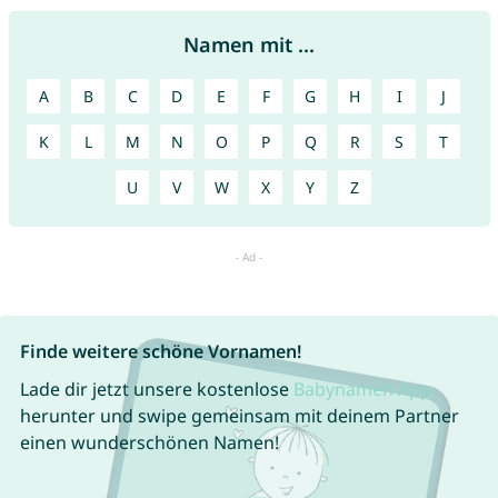
Namen mit ...
A
B
C
D
E
F
G
H
I
J
K
L
M
N
O
P
Q
R
S
T
U
V
W
X
Y
Z
Finde weitere schöne Vornamen!
Lade dir jetzt unsere kostenlose
Babynamen App
herunter und swipe gemeinsam mit deinem Partner
einen wunderschönen Namen!