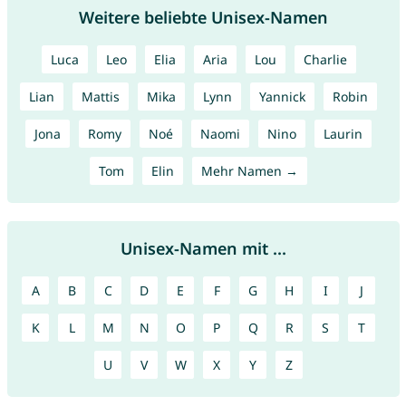
Weitere beliebte Unisex-Namen
Luca
Leo
Elia
Aria
Lou
Charlie
Lian
Mattis
Mika
Lynn
Yannick
Robin
Jona
Romy
Noé
Naomi
Nino
Laurin
Tom
Elin
Mehr Namen →
Unisex-Namen mit ...
A
B
C
D
E
F
G
H
I
J
K
L
M
N
O
P
Q
R
S
T
U
V
W
X
Y
Z