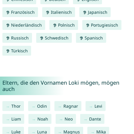
Französisch
Italienisch
Japanisch
Niederländisch
Polnisch
Portugiesisch
Russisch
Schwedisch
Spanisch
Türkisch
Eltern, die den Vornamen Loki mögen, mögen
auch
Thor
Odin
Ragnar
Levi
Liam
Noah
Neo
Dante
Luke
Luna
Magnus
Mika