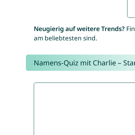
Neugierig auf weitere Trends?
Fin
am beliebtesten sind.
Namens-Quiz mit Charlie – Start