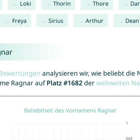
Loki
Thorin
Thore
Dan
Freya
Sirius
Arthur
Dean
gnar
r Bewertungen
analysieren wir, wie beliebt di
Name Ragnar auf
Platz #1682
der
weltweiten N