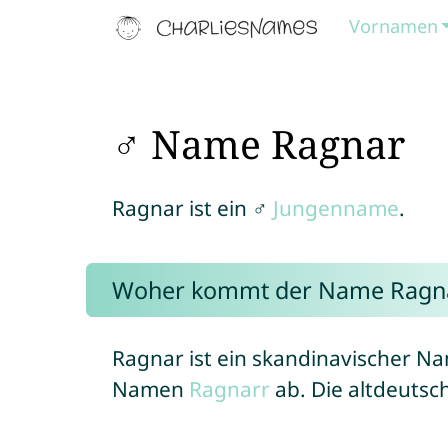
Vornamen
♂ Name Ragnar
Ragnar ist ein ♂
Jungenname
.
Woher kommt der Name Ragn
Ragnar ist ein skandinavischer 
Namen
Ragnarr
ab. Die altdeuts