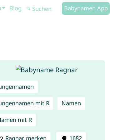
n
Blog
Babynamen App
Jungennamen
ungennamen mit R
Namen
amen mit R
Ragnar merken
1682