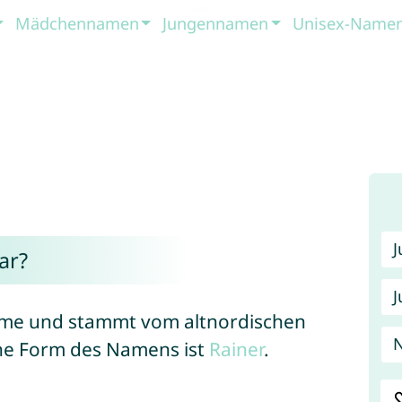
Mädchennamen
Jungennamen
Unisex-Name
ar?
J
Name und stammt vom altnordischen
N
che Form des Namens ist
Rainer
.