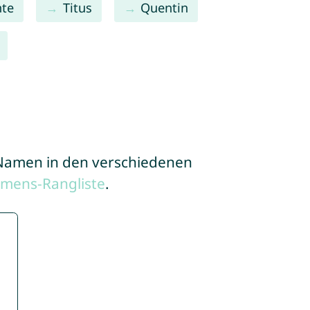
te
Titus
Quentin
e Namen in den verschiedenen
amens-Rangliste
.