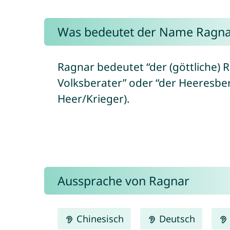
Was bedeutet der Name Ragna
Ragnar bedeutet “der (göttliche) 
Volksberater” oder “der Heeresbera
Heer/Krieger).
Aussprache von Ragnar
Chinesisch
Deutsch