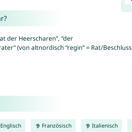
r?
Rat der Heerscharen”, “der
ter” (von altnordisch “regin” = Rat/Beschluss/K
Englisch
Französisch
Italienisch