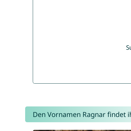
S
Den Vornamen Ragnar findet ihr