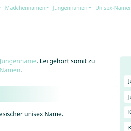
Mädchennamen
Jungennamen
Unisex-Name
Jungenname
. Lei gehört somit zu
x-Namen
.
J
K
nesischer unisex Name.