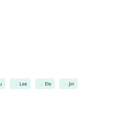
u
Lee
Ele
Jin