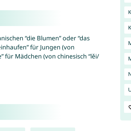
K
nischen “die Blumen” oder “das
einhaufen” für Jungen (von
e” für Mädchen (von chinesisch “lěi/
N
U