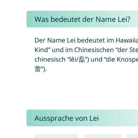
Was bedeutet der Name Lei?
Der Name Lei bedeutet im Hawaiia
Kind” und im Chinesischen “der St
chinesisch “lěi/磊”) und “die Knosp
蕾”).
Aussprache von Lei