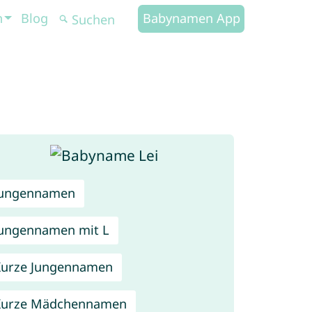
n
Blog
Babynamen App
Jungennamen
ungennamen mit L
urze Jungennamen
Kurze Mädchennamen