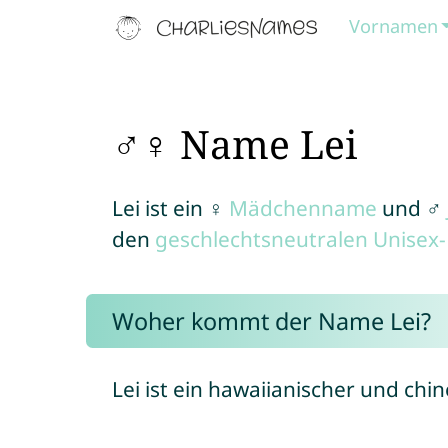
Vornamen
♂♀ Name Lei
Lei ist ein ♀
Mädchenname
und ♂
den
geschlechtsneutralen Unise
Woher kommt der Name Lei?
Lei ist ein hawaiianischer und chi