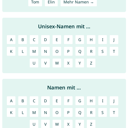
Tom
Elin
Mehr Namen →
Unisex-Namen mit ...
A
B
C
D
E
F
G
H
I
J
K
L
M
N
O
P
Q
R
S
T
U
V
W
X
Y
Z
Namen mit ...
A
B
C
D
E
F
G
H
I
J
K
L
M
N
O
P
Q
R
S
T
U
V
W
X
Y
Z