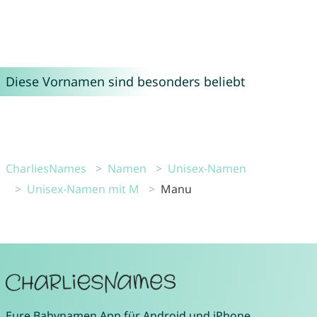
Diese Vornamen sind besonders beliebt
CharliesNames
Namen
Unisex-Namen
Unisex-Namen mit M
Manu
Eure
Babynamen App
für
Android
und
iPhone