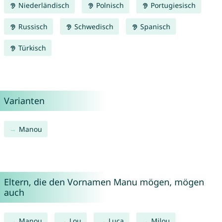
Niederländisch
Polnisch
Portugiesisch
Russisch
Schwedisch
Spanisch
Türkisch
Varianten
Manou
Eltern, die den Vornamen Manu mögen, mögen
auch
Manou
Lou
Luca
Milou