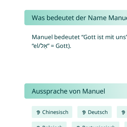
Was bedeutet der Name Manue
Manuel bedeutet “Gott ist mit uns” (von h
“el/אֵל” = Gott).
Aussprache von Manuel
Chinesisch
Deutsch