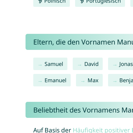
Polnisch
Portugiesisch
Eltern, die den Vornamen Ma
Samuel
David
Jona
Emanuel
Max
Benj
Beliebtheit des Vornamens Ma
Auf Basis der
Häufigkeit positive