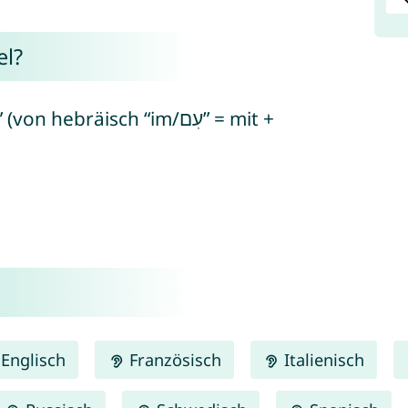
l?
ebräisch “im/עִם” = mit +
Englisch
Französisch
Italienisch