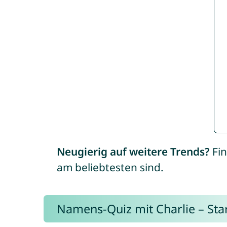
Neugierig auf weitere Trends?
Fin
am beliebtesten sind.
Namens-Quiz mit Charlie – Start