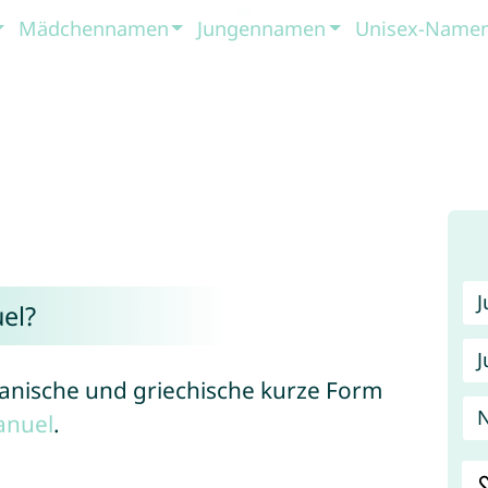
Mädchennamen
Jungennamen
Unisex-Name
el?
J
panische und griechische kurze Form
nuel
.