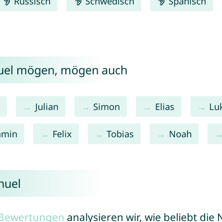
Russisch
Schwedisch
Spanisch
nuel mögen, mögen auch
s
Julian
Simon
Elias
Lu
amin
Felix
Tobias
Noah
nuel
r Bewertungen
analysieren wir, wie beliebt di