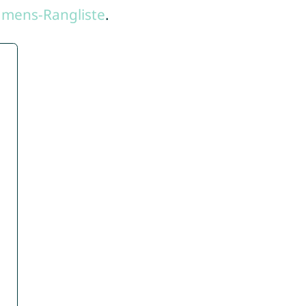
amens-Rangliste
.