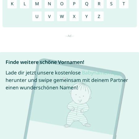
K
L
M
N
O
P
Q
R
S
T
U
V
W
X
Y
Z
Finde weitere schöne Vornamen!
Lade dir jetzt unsere kostenlose
Babynamen App
herunter und swipe gemeinsam mit deinem Partner
einen wunderschönen Namen!