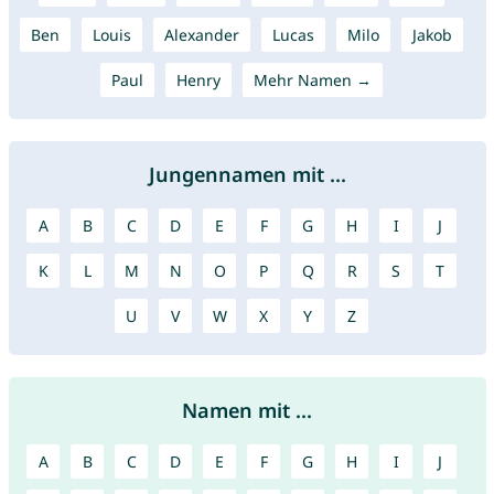
Ben
Louis
Alexander
Lucas
Milo
Jakob
Paul
Henry
Mehr Namen →
Jungennamen mit ...
A
B
C
D
E
F
G
H
I
J
K
L
M
N
O
P
Q
R
S
T
U
V
W
X
Y
Z
Namen mit ...
A
B
C
D
E
F
G
H
I
J