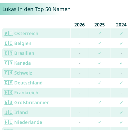
Lukas in den Top 50 Namen
2026
2025
2024
🇦🇹 Österreich
-
✓
✓
🇧🇪 Belgien
-
✓
✓
🇧🇷 Brasilien
-
✓
-
🇨🇦 Kanada
-
✓
✓
🇨🇭 Schweiz
-
-
-
🇩🇪 Deutschland
-
✓
✓
🇫🇷 Frankreich
-
-
-
🇬🇧 Großbritannien
-
✓
✓
🇮🇪 Irland
-
-
✓
🇳🇱 Niederlande
-
✓
✓