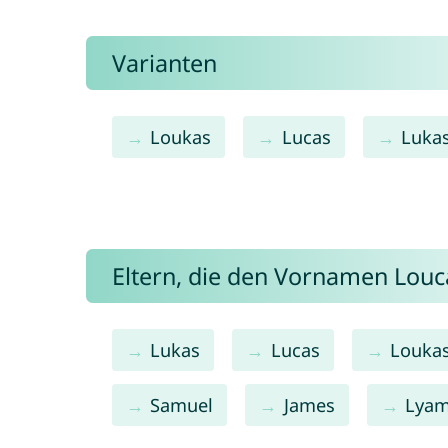
Varianten
Loukas
Lucas
Luka
Eltern, die den Vornamen Lou
Lukas
Lucas
Louka
Samuel
James
Lya