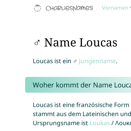
Vornamen
♂ Name Loucas
Loucas ist ein ♂
Jungenname
.
Woher kommt der Name Louc
Loucas ist eine französische For
stammt aus dem Lateinischen und 
Ursprungsname ist
Loukas
/ Λουκα