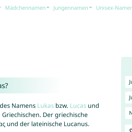
Mädchennamen
Jungennamen
Unisex-Name
as?
J
m des Namens
Lukas
bzw.
Lucas
und
N
Griechischen. Der griechische
ς und der lateinische Lucanus.