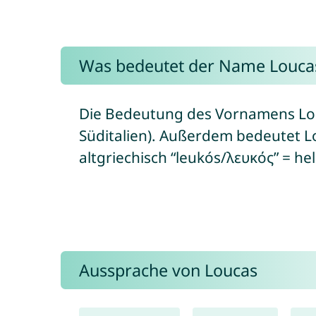
Was bedeutet der Name Louca
Die Bedeutung des Vornamens Louc
Süditalien). Außerdem bedeutet Lo
altgriechisch “leukós/λευκός” = hel
Aussprache von Loucas