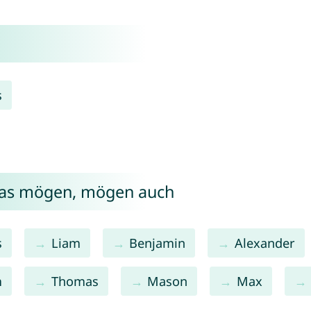
s
cas mögen, mögen auch
s
Liam
Benjamin
Alexander
m
Thomas
Mason
Max