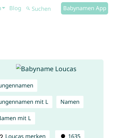
n
Blog
Babynamen App
Jungennamen
ungennamen mit L
Namen
amen mit L
Loucas merken
1635