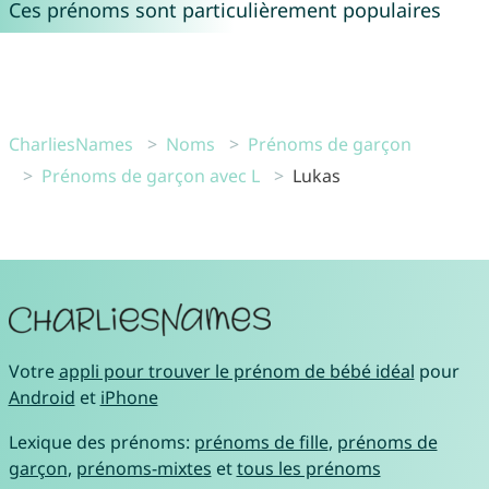
Ces prénoms sont particulièrement populaires
CharliesNames
Noms
Prénoms de garçon
Prénoms de garçon avec L
Lukas
Votre
appli pour trouver le prénom de bébé idéal
pour
Android
et
iPhone
Lexique des prénoms:
prénoms de fille
,
prénoms de
garçon
,
prénoms-mixtes
et
tous les prénoms