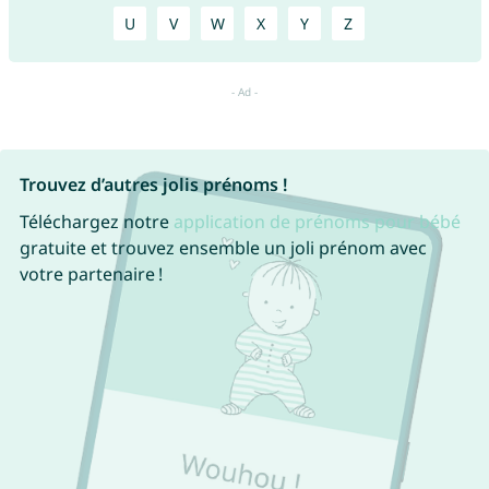
U
V
W
X
Y
Z
Trouvez d’autres jolis prénoms !
Téléchargez notre
application de prénoms pour bébé
gratuite et trouvez ensemble un joli prénom avec
votre partenaire !