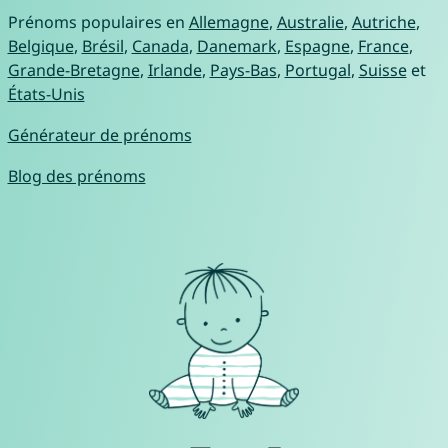
Prénoms populaires en
Allemagne
,
Australie
,
Autriche
,
Belgique
,
Brésil
,
Canada
,
Danemark
,
Espagne
,
France
,
Grande-Bretagne
,
Irlande
,
Pays-Bas
,
Portugal
,
Suisse
et
États-Unis
Générateur de prénoms
Blog des prénoms