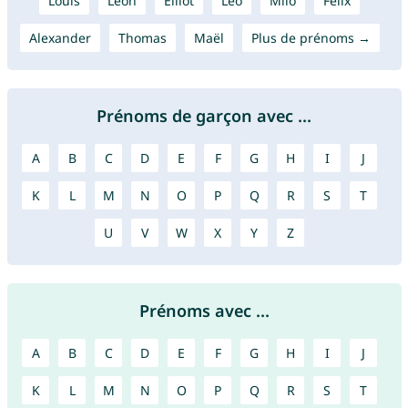
Louis
Leon
Elliot
Léo
Milo
Felix
Alexander
Thomas
Maël
Plus de prénoms →
Prénoms de garçon avec ...
A
B
C
D
E
F
G
H
I
J
K
L
M
N
O
P
Q
R
S
T
U
V
W
X
Y
Z
Prénoms avec ...
A
B
C
D
E
F
G
H
I
J
K
L
M
N
O
P
Q
R
S
T