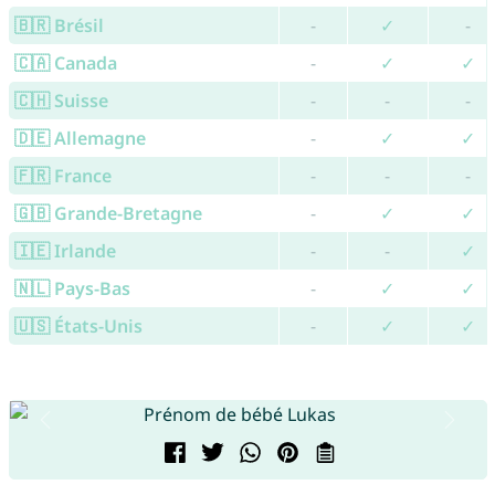
🇧🇷 Brésil
-
✓
-
🇨🇦 Canada
-
✓
✓
🇨🇭 Suisse
-
-
-
🇩🇪 Allemagne
-
✓
✓
🇫🇷 France
-
-
-
🇬🇧 Grande-Bretagne
-
✓
✓
🇮🇪 Irlande
-
-
✓
🇳🇱 Pays-Bas
-
✓
✓
🇺🇸 États-Unis
-
✓
✓