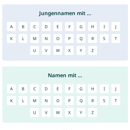
Jungennamen mit ...
A
B
C
D
E
F
G
H
I
J
K
L
M
N
O
P
Q
R
S
T
U
V
W
X
Y
Z
Namen mit ...
A
B
C
D
E
F
G
H
I
J
K
L
M
N
O
P
Q
R
S
T
U
V
W
X
Y
Z