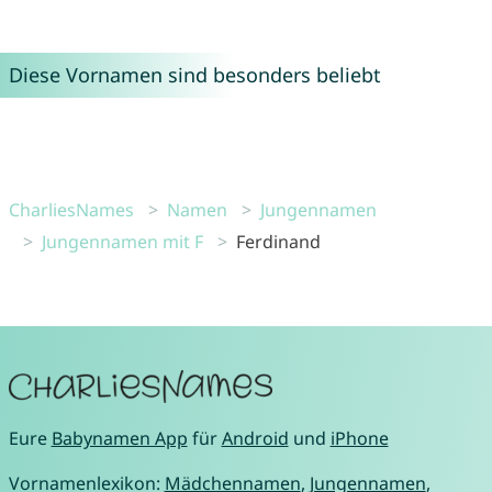
Diese Vornamen sind besonders beliebt
CharliesNames
Namen
Jungennamen
Jungennamen mit F
Ferdinand
Eure
Babynamen App
für
Android
und
iPhone
Vornamenlexikon:
Mädchennamen
,
Jungennamen
,