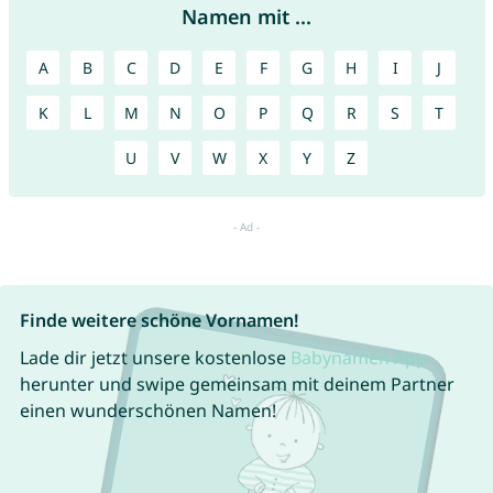
Namen mit ...
A
B
C
D
E
F
G
H
I
J
K
L
M
N
O
P
Q
R
S
T
U
V
W
X
Y
Z
Finde weitere schöne Vornamen!
Lade dir jetzt unsere kostenlose
Babynamen App
herunter und swipe gemeinsam mit deinem Partner
einen wunderschönen Namen!