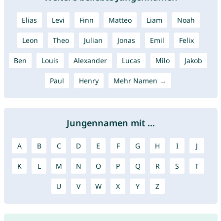
Elias
Levi
Finn
Matteo
Liam
Noah
Leon
Theo
Julian
Jonas
Emil
Felix
Ben
Louis
Alexander
Lucas
Milo
Jakob
Paul
Henry
Mehr Namen →
Jungennamen mit ...
A
B
C
D
E
F
G
H
I
J
K
L
M
N
O
P
Q
R
S
T
U
V
W
X
Y
Z