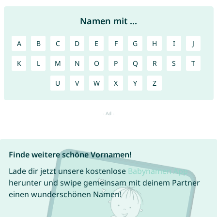
Namen mit ...
A
B
C
D
E
F
G
H
I
J
K
L
M
N
O
P
Q
R
S
T
U
V
W
X
Y
Z
Finde weitere schöne Vornamen!
Lade dir jetzt unsere kostenlose
Babynamen App
herunter und swipe gemeinsam mit deinem Partner
einen wunderschönen Namen!