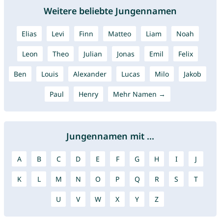
Weitere beliebte Jungennamen
Elias
Levi
Finn
Matteo
Liam
Noah
Leon
Theo
Julian
Jonas
Emil
Felix
Ben
Louis
Alexander
Lucas
Milo
Jakob
Paul
Henry
Mehr Namen →
Jungennamen mit ...
A
B
C
D
E
F
G
H
I
J
K
L
M
N
O
P
Q
R
S
T
U
V
W
X
Y
Z