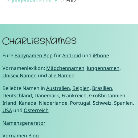
Jungennamen mit F
Fritz
Eure
Babynamen App
für
Android
und
iPhone
Vornamenlexikon:
Mädchennamen
,
Jungennamen
,
Unisex-Namen
und
alle Namen
Beliebte Namen in
Australien
,
Belgien
,
Brasilien
,
Deutschland
,
Dänemark
,
Frankreich
,
Großbritannien
,
Irland
,
Kanada
,
Niederlande
,
Portugal
,
Schweiz
,
Spanien
,
USA
und
Österreich
Namensgenerator
Vornamen Blog