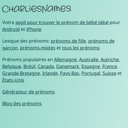
Votre
appli pour trouver le prénom de bébé idéal
pour
Android
et
iPhone
Lexique des prénoms:
prénoms de fille
,
prénoms de
garçon
,
prénoms-mixtes
et
tous les prénoms
Prénoms populaires en
Allemagne
,
Australie
,
Autriche
,
Belgique
,
Brésil
,
Canada
,
Danemark
,
Espagne
,
France
,
Grande-Bretagne
,
Irlande
,
Pays-Bas
,
Portugal
,
Suisse
et
États-Unis
Générateur de prénoms
Blog des prénoms