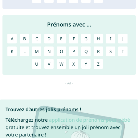
Prénoms avec ...
A
B
C
D
E
F
G
H
I
J
K
L
M
N
O
P
Q
R
S
T
U
V
W
X
Y
Z
Trouvez d’autres jolis prénoms !
Téléchargez notre
application de prénoms pour bébé
gratuite et trouvez ensemble un joli prénom avec
votre partenaire !