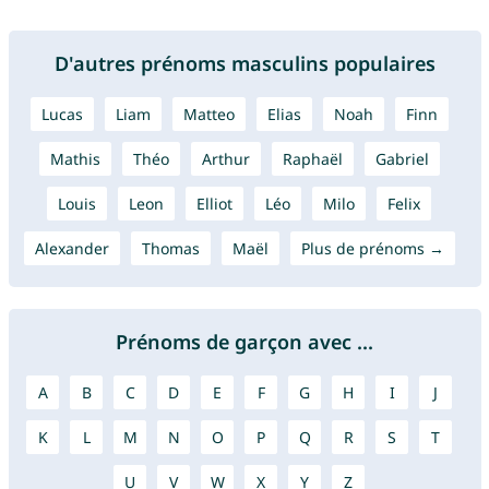
D'autres prénoms masculins populaires
Lucas
Liam
Matteo
Elias
Noah
Finn
Mathis
Théo
Arthur
Raphaël
Gabriel
Louis
Leon
Elliot
Léo
Milo
Felix
Alexander
Thomas
Maël
Plus de prénoms →
Prénoms de garçon avec ...
A
B
C
D
E
F
G
H
I
J
K
L
M
N
O
P
Q
R
S
T
U
V
W
X
Y
Z