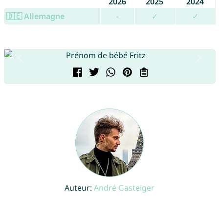
2026
2025
2024
🇩🇪 Allemagne
-
✓
✓
Auteur:
André Gasteiger