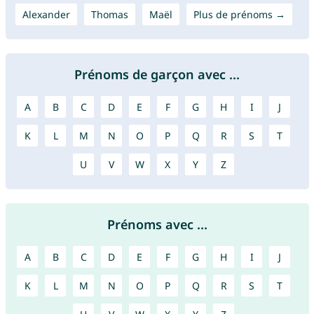
Alexander
Thomas
Maël
Plus de prénoms →
Prénoms de garçon avec ...
A
B
C
D
E
F
G
H
I
J
K
L
M
N
O
P
Q
R
S
T
U
V
W
X
Y
Z
Prénoms avec ...
A
B
C
D
E
F
G
H
I
J
K
L
M
N
O
P
Q
R
S
T