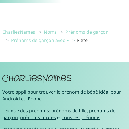
CharliesNames
Noms
Prénoms de garçon
Prénoms de garçon avec F
Fiete
Votre
appli pour trouver le prénom de bébé idéal
pour
Android
et
iPhone
Lexique des prénoms:
prénoms de fille
,
prénoms de
garçon
,
prénoms-mixtes
et
tous les prénoms