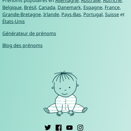
Prénoms populaires en
Allemagne
,
Australie
,
Autriche
,
Belgique
,
Brésil
,
Canada
,
Danemark
,
Espagne
,
France
,
Grande-Bretagne
,
Irlande
,
Pays-Bas
,
Portugal
,
Suisse
et
États-Unis
Générateur de prénoms
Blog des prénoms