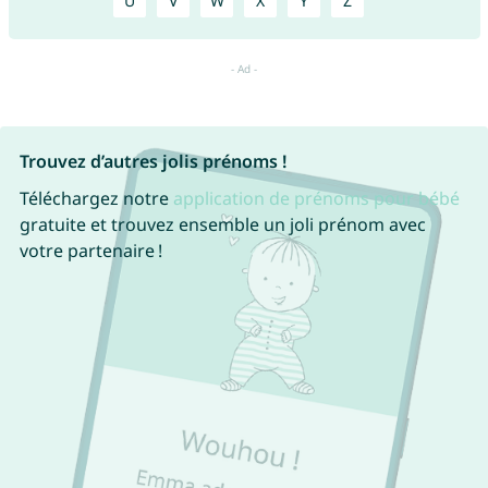
U
V
W
X
Y
Z
Trouvez d’autres jolis prénoms !
Téléchargez notre
application de prénoms pour bébé
gratuite et trouvez ensemble un joli prénom avec
votre partenaire !