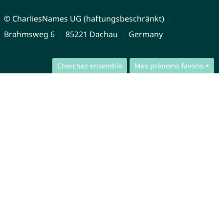
© CharliesNames UG (haftungsbeschränkt)
Brahmsweg 6
85221 Dachau
Germany
Cherchez ensemble
Mes prénoms favoris