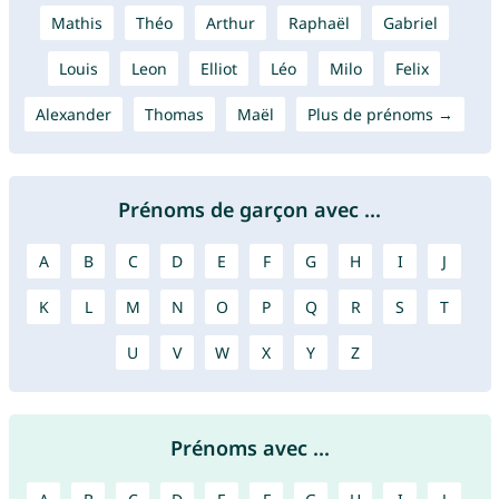
Mathis
Théo
Arthur
Raphaël
Gabriel
Louis
Leon
Elliot
Léo
Milo
Felix
Alexander
Thomas
Maël
Plus de prénoms →
Prénoms de garçon avec ...
A
B
C
D
E
F
G
H
I
J
K
L
M
N
O
P
Q
R
S
T
U
V
W
X
Y
Z
Prénoms avec ...