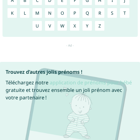
A
B
C
D
E
F
G
H
I
J
K
L
M
N
O
P
Q
R
S
T
U
V
W
X
Y
Z
Trouvez d’autres jolis prénoms !
Téléchargez notre
application de prénoms pour bébé
gratuite et trouvez ensemble un joli prénom avec
votre partenaire !