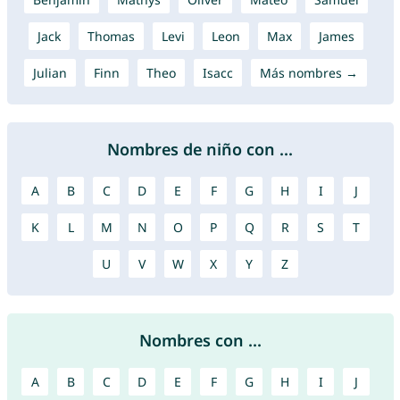
Jack
Thomas
Levi
Leon
Max
James
Julian
Finn
Theo
Isacc
Más nombres →
Nombres de niño con ...
A
B
C
D
E
F
G
H
I
J
K
L
M
N
O
P
Q
R
S
T
U
V
W
X
Y
Z
Nombres con ...
A
B
C
D
E
F
G
H
I
J