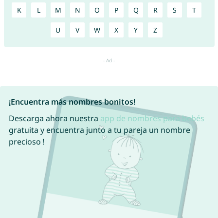
K
L
M
N
O
P
Q
R
S
T
U
V
W
X
Y
Z
¡Encuentra más nombres bonitos!
Descarga ahora nuestra
app de nombres para bebés
gratuita y encuentra junto a tu pareja un nombre
precioso !