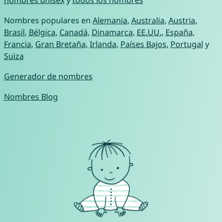
Nombres populares en
Alemania
,
Australia
,
Austria
,
Brasil
,
Bélgica
,
Canadá
,
Dinamarca
,
EE.UU.
,
España
,
Francia
,
Gran Bretaña
,
Irlanda
,
Países Bajos
,
Portugal
y
Suiza
Generador de nombres
Nombres Blog