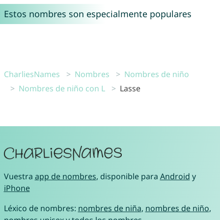
Estos nombres son especialmente populares
CharliesNames
Nombres
Nombres de niño
Nombres de niño con L
Lasse
Vuestra
app de nombres
, disponible para
Android
y
iPhone
Léxico de nombres:
nombres de niña
,
nombres de niño
,
nombres unisex
y
todos los nombres