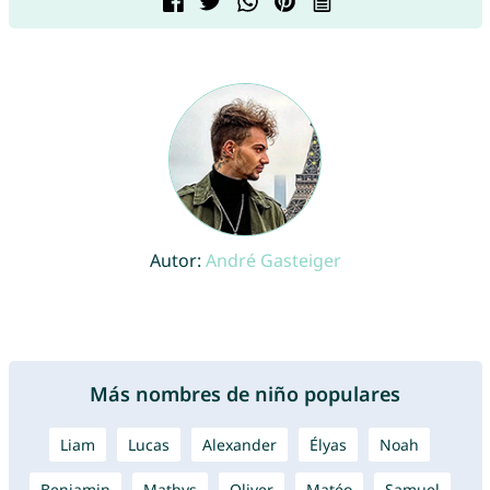
Autor:
André Gasteiger
Más nombres de niño populares
Liam
Lucas
Alexander
Élyas
Noah
Benjamin
Mathys
Oliver
Matéo
Samuel