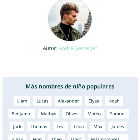
Autor:
André Gasteiger
Más nombres de niño populares
Liam
Lucas
Alexander
Élyas
Noah
Benjamin
Mathys
Oliver
Matéo
Samuel
Jack
Thomas
Levi
Leon
Max
James
Julian
Finn
Theo
Isacc
Más nombres →