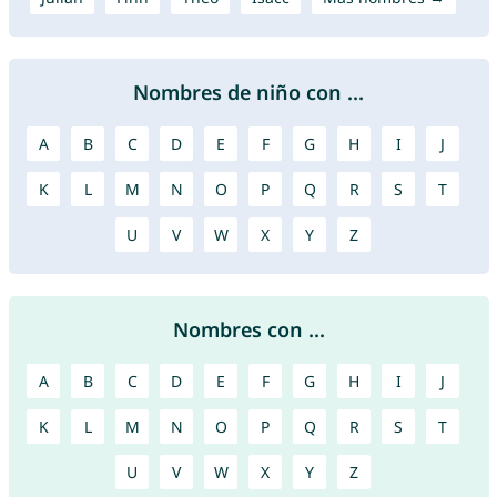
Nombres de niño con ...
A
B
C
D
E
F
G
H
I
J
K
L
M
N
O
P
Q
R
S
T
U
V
W
X
Y
Z
Nombres con ...
A
B
C
D
E
F
G
H
I
J
K
L
M
N
O
P
Q
R
S
T
U
V
W
X
Y
Z