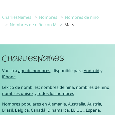
CharliesNames
Nombres
Nombres de niño
Nombres de niño con M
Mats
Vuestra
app de nombres
, disponible para
Android
y
iPhone
Léxico de nombres:
nombres de niña
,
nombres de niño
,
nombres unisex
y
todos los nombres
Nombres populares en
Alemania
,
Australia
,
Austria
,
Brasil
,
Bélgica
,
Canadá
,
Dinamarca
,
EE.UU.
,
España
,