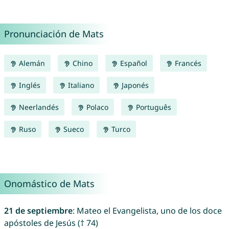
Pronunciación de Mats
Alemán
Chino
Español
Francés
Inglés
Italiano
Japonés
Neerlandés
Polaco
Português
Ruso
Sueco
Turco
Onomástico de Mats
21 de septiembre
: Mateo el Evangelista, uno de los doce
apóstoles de Jesús († 74)