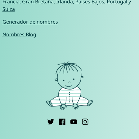
Francia
,
Gran Bretaña
,
Irlanda
,
Países Bajos
,
Portugal
y
Suiza
Generador de nombres
Nombres Blog