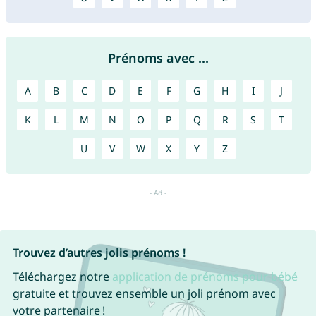
Prénoms avec ...
A
B
C
D
E
F
G
H
I
J
K
L
M
N
O
P
Q
R
S
T
U
V
W
X
Y
Z
Trouvez d’autres jolis prénoms !
Téléchargez notre
application de prénoms pour bébé
gratuite et trouvez ensemble un joli prénom avec
votre partenaire !