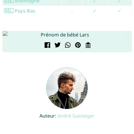
🇩🇪 Allemagne
-
✓
✓
🇳🇱 Pays-Bas
-
✓
✓
Auteur:
André Gasteiger