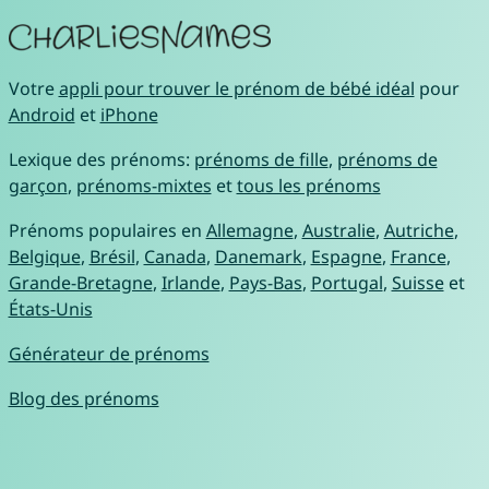
Votre
appli pour trouver le prénom de bébé idéal
pour
Android
et
iPhone
Lexique des prénoms:
prénoms de fille
,
prénoms de
garçon
,
prénoms-mixtes
et
tous les prénoms
Prénoms populaires en
Allemagne
,
Australie
,
Autriche
,
Belgique
,
Brésil
,
Canada
,
Danemark
,
Espagne
,
France
,
Grande-Bretagne
,
Irlande
,
Pays-Bas
,
Portugal
,
Suisse
et
États-Unis
Générateur de prénoms
Blog des prénoms