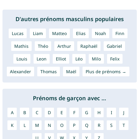
D'autres prénoms masculins populaires
Lucas
Liam
Matteo
Elias
Noah
Finn
Mathis
Théo
Arthur
Raphaël
Gabriel
Louis
Leon
Elliot
Léo
Milo
Felix
Alexander
Thomas
Maël
Plus de prénoms →
Prénoms de garçon avec ...
A
B
C
D
E
F
G
H
I
J
K
L
M
N
O
P
Q
R
S
T
U
V
W
X
Y
Z